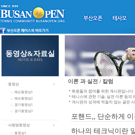
동영상&자료실
MOVIE & DATA
이론 과 실전 / 칼럼
ㆍ동영상
＊회원들의 참여를 위한 게시판입니다
레슨동영상1
＊테니스에 관한 기술, 실전 이론 등의
레슨동영상2
＊게시판의 성격에 적절치 않는 글은 
경기동영상1
경기동영상2
포핸드,, 단순하게 이것
ㆍ사랑방동영상
하나의 테크닉이란 
동영상1