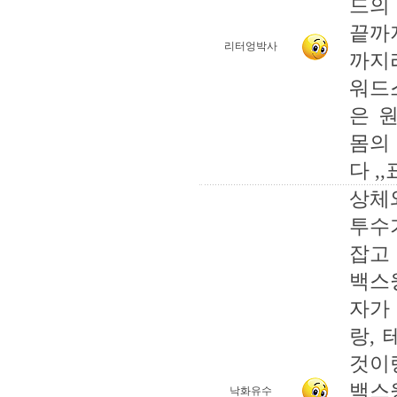
드의
끝까
리터엉박사
까지
워드
은 
몸의
다 ,
상체
투수
잡고
백스
자가
랑,
것이
백스
낙화유수