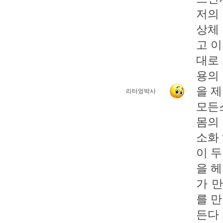
저의
상체
고 
대로
용의
을 
리터엉박사
모든
몸의
소화
이 
을 
가 
를 
든다