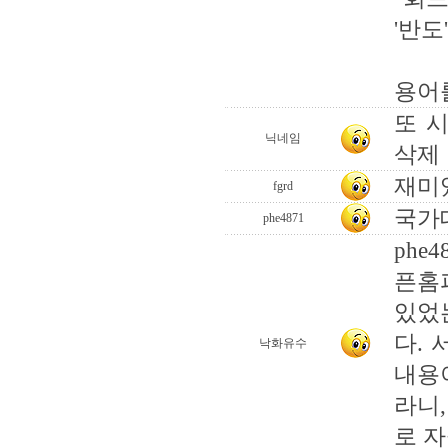
'반도
용어
또 
닉네임
삭제
재미
fgrd
국가
phe4871
phe
픈홈
있었는
다.
낙화유수
내용
라니
로 