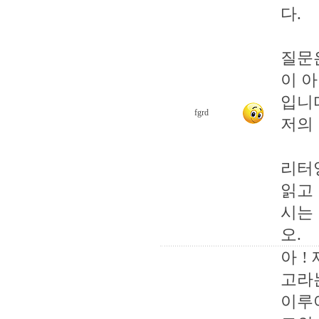
다.
질문
이 
입니
fgrd
저의
리터
읽고
시는
오.
아 !
고라
이루