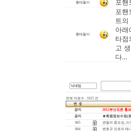
포핸
횡테돌이
포핸
트의
아래
횡테돌이
타점
고 
다...
전체 자료수 : 1025 건
공지
2012부산오픈 홍보
공지
★회원정보수정(로그인
865
관찰의 중요성,,이
864
변호규 프로의 테