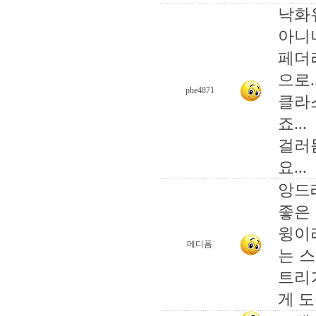
낙화
아니니.
페더
으로.
phe4871
클라
죠...
걸러
요...
앙드
좋은 
윙이
메디폼
는 스
트리
게 도