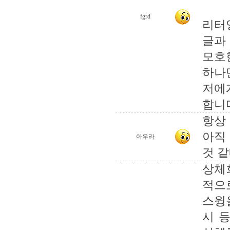
fgrd
리터
글과
모호
하나
저에
합니
항상
아직 
아우라
것 같
상체
적으
스윙
시 