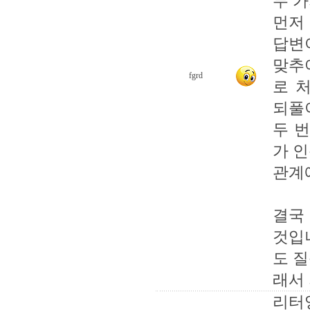
두 
먼저
답변
맞추
fgrd
로 
되풀
두 
가 
관계
결국
것입
도 
래서
리터