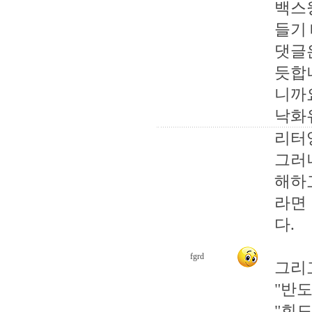
백스
들기
댓글
듯합
니까
낙화
리터
그러
해하
라면
다.
fgrd
그리
"반도
"회