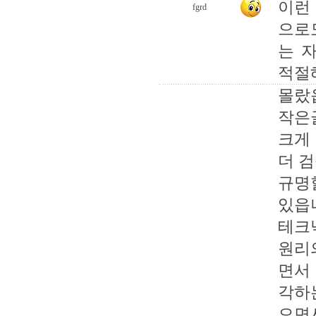
이런
fgrd
으로
는 
적절
몰랐
작은
크게
더 
규명
있읍
테크
원리
면서
각하
으면