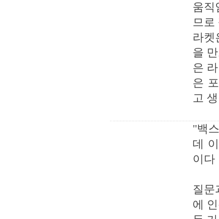
움직
므로
라켓
을 
은 
은 
고 생
"백
데 
이다
질문
에 