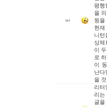
평행
을 
윙을
fgrd
현재
니턴
상체
이 
로 
이 
난다
을 
리터
리는
글을