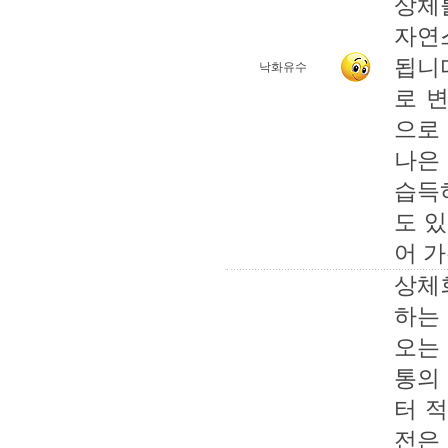
상체
자연
됩니
낙화유수
로 
으로
나은
습득
도 있
어 
상체
하는
오는
통의
터 
전은