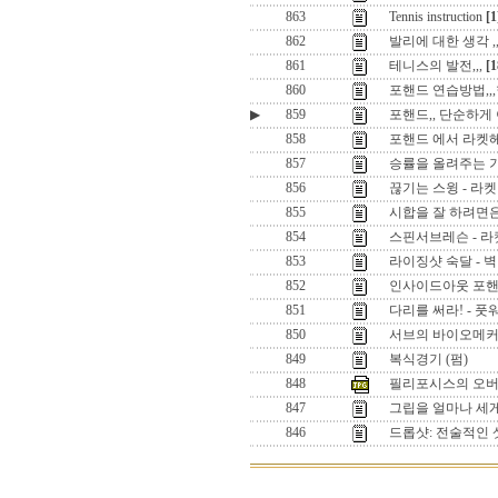
863
Tennis instruction
[1
862
발리에 대한 생각 
861
테니스의 발전,,,
[1
860
포핸드 연습방법,,
▶
859
포핸드,, 단순하게 
858
포핸드 에서 라켓헤
857
승률을 올려주는 
856
끊기는 스윙 - 라
855
시합을 잘 하려면은 ,
854
스핀서브레슨 - 
853
라이징샷 숙달 - 벽
852
인사이드아웃 포핸
851
다리를 써라! - 
850
서브의 바이오메
849
복식경기 (펌)
848
필리포시스의 오
847
그립을 얼마나 세
846
드롭샷: 전술적인 