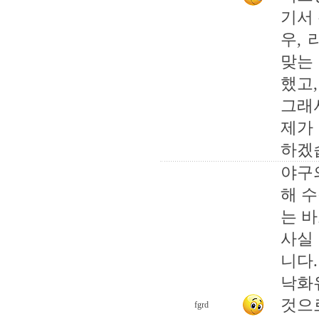
기서
우,
맞는
했고
그래
제가
하겠
야구
해 
는 
사실
니다.
낙화
것으
fgrd