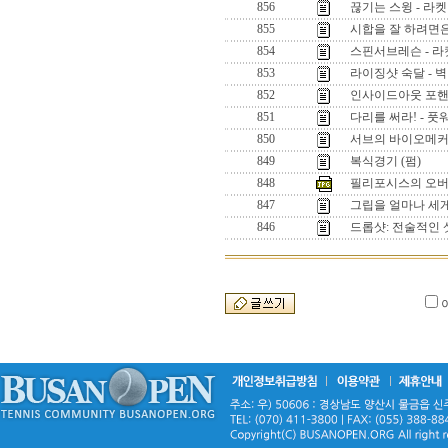
856
끊기는 스윙 - 라
855
시합을 잘 하려면은 ,
854
스핀서브레슨 - 
853
라이징샷 숙달 - 벽
852
인사이드아웃 포핸
851
다리를 써라! - 
850
서브의 바이오메
849
복식경기 (펌)
848
필리포시스의 오
847
그립을 얼마나 세
846
드롭샷: 전술적인 