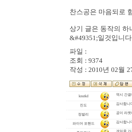
찬스공은 마음되로 힘
상기 글은 동작의 하
&#49351;일것입니다
파일 :
조회 : 9374
작성 : 2010년 02월 27
역시 간결
knutkd
감사합니다
진도
공이 라켓
정발리
감사합니다
파이어 포핸드
게임중 가