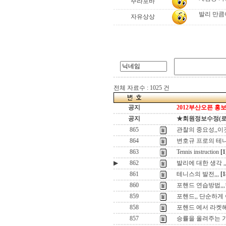
주라포바
발리 만큼
자유상상
전체 자료수 : 1025 건
공지
2012부산오픈 홍보
공지
★회원정보수정(로그인
865
관찰의 중요성,,이
864
변호규 프로의 테
863
Tennis instruction
[1
▶
862
발리에 대한 생각 
861
테니스의 발전,,,
[1
860
포핸드 연습방법,,
859
포핸드,, 단순하게 
858
포핸드 에서 라켓헤
857
승률을 올려주는 