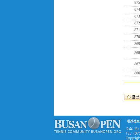
875
874
873
872
871
870
869
868
867
866