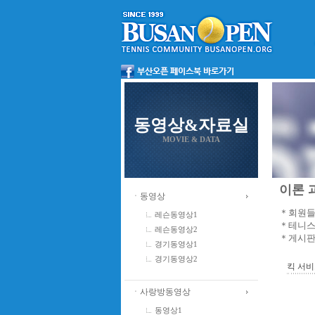
동영상&자료실
MOVIE & DATA
이론 과
ㆍ동영상
＊회원들
레슨동영상1
＊테니스
레슨동영상2
＊게시판
경기동영상1
경기동영상2
킥 서비
ㆍ사랑방동영상
동영상1