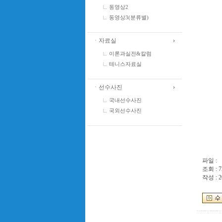
동영상2
동영상3(분류별)
ㆍ자료실
이론과실전&칼럼
테니스자료실
ㆍ선수사진
국내선수사진
국외선수사진
파일 :
조회 : 7
작성 : 2