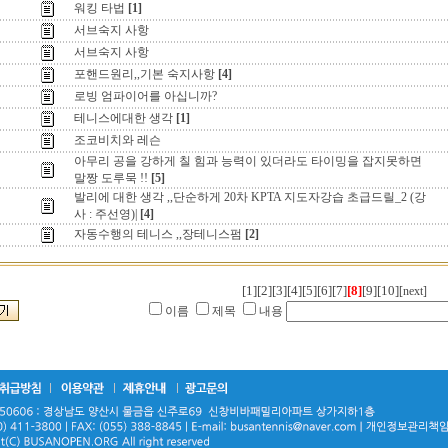
워킹 타법
[1]
서브숙지 사항
서브숙지 사항
포핸드원리,,기본 숙지사항
[4]
로빙 엄파이어를 아십니까?
테니스에대한 생각
[1]
조코비치와 레슨
아무리 공을 강하게 칠 힘과 능력이 있더라도 타이밍을 잡지못하면
말짱 도루묵 !!
[5]
발리에 대한 생각 ,,단순하게 20차 KPTA 지도자강습 초급드릴_2 (강
사 : 주선영)|
[4]
자동수행의 테니스 ,,장테니스펌
[2]
[1]
[2]
[3]
[4]
[5]
[6]
[7]
[8]
[9]
[10]
[next]
이름
제목
내용