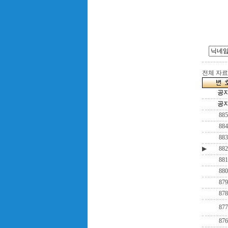
전체 자료수
공
공
885
884
883
▶
882
881
880
879
878
877
876