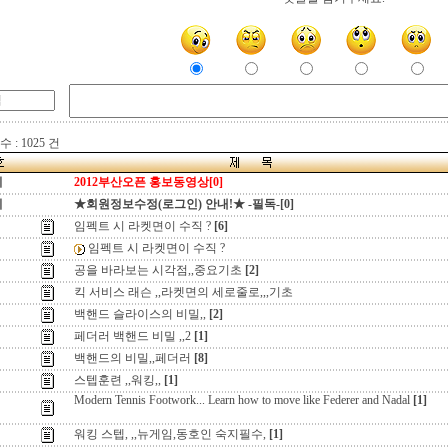
 : 1025 건
지
2012부산오픈 홍보동영상[0]
지
★회원정보수정(로그인) 안내!★ -필독-[0]
임펙트 시 라켓면이 수직 ?
[6]
임펙트 시 라켓면이 수직 ?
공을 바라보는 시각점,,중요기초
[2]
킥 서비스 래슨 ,,라켓면의 세로줄로,,,기초
백핸드 슬라이스의 비밀,,
[2]
페더러 백핸드 비밀 ,,2
[1]
백핸드의 비밀,,페더러
[8]
스텝훈련 ,,워킹,,
[1]
Modern Tennis Footwork... Learn how to move like Federer and Nadal
[1]
워킹 스텝, ,,뉴게임,동호인 숙지필수,
[1]