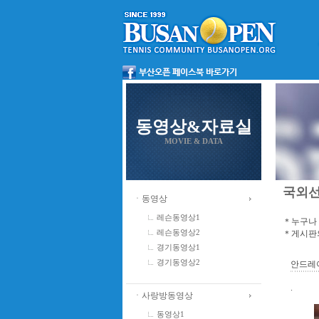
동영상&자료실
MOVIE & DATA
국외
ㆍ동영상
레슨동영상1
＊누구나 
＊게시판의
레슨동영상2
경기동영상1
경기동영상2
안드레
.
ㆍ사랑방동영상
동영상1