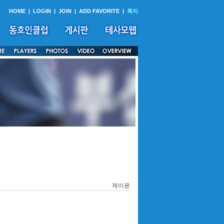
HOME
|
LOGIN
|
JOIN
|
ADD FAVORITE
|
쪽지
제이윤