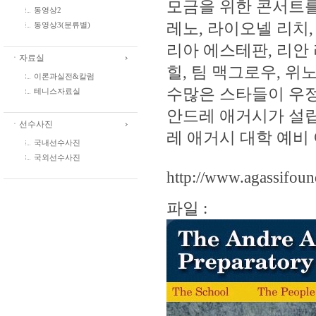
모금을 위한 콘서트를 
동영상2
레노, 라이오넬 리치,
동영상3(분류별)
리아 에스테판, 리안
ㆍ자료실
힐, 팀 맥그로우, 위
이론과실전&칼럼
수많은 스타들이 우정
테니스자료실
안드레 애거시가 설립
ㆍ선수사진
레 애거시 대학 예비
국내선수사진
국외선수사진
http://www.agassifoun
파일 :