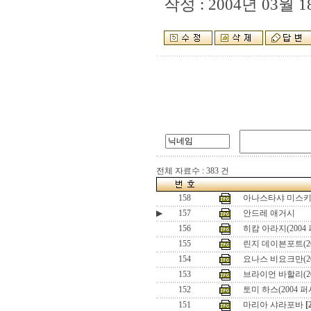
작성 : 2004년 03월 18
전체 자료수 : 383 건
158
아나스타샤 미스키나
▶
157
안드레 애거시
156
히캄 아라지(2004
155
린지 데이븐포트(2
154
요나스 비요크만(2
153
브라이언 바할리(2
152
토미 하스(2004 
151
마리아 샤라포바
[