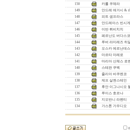
150
카롤 쿠체라
149
안드레 애거시 & 
148
피트 샘프라스
147
안드레아스 빈시
146
이반 뤼비치치
145
페르난도 버다스
144
루버 라미레즈 히
143
오스카 에르난데
142
마르타 마레로
141
마리아 산체스 로
140
스테판 쿠벡
139
줄리아 바쿠렌코
138
제프 살젠스테인
137
후안 이그나시오 
136
루이스 호르나
135
지오반니 라펜티
134
가스톤 가우디오