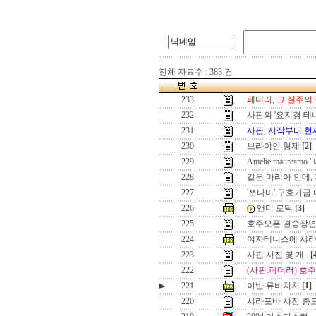
전체 자료수 : 383 건
233
페더러, 그 질주의
232
사핀의 '요지경 테
231
사핀, 시작부터 
230
브라이언 형제
[2]
229
Amelie maures
228
같은 마리아 인데,
227
'쓰나미' 구호기금
226
앤디 로딕
[3]
225
호주오픈 결승장
224
여자테니스에 샤라
223
사핀 사진 몇 개..
[
222
(사핀:페더러) 호
▶
221
이반 류비치치
[1]
220
샤라포바 사진 총