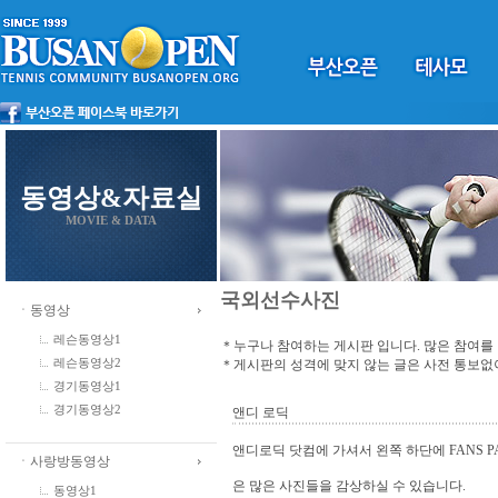
동영상&자료실
MOVIE & DATA
국외선수사진
ㆍ동영상
레슨동영상1
＊누구나 참여하는 게시판 입니다. 많은 참여를
＊게시판의 성격에 맞지 않는 글은 사전 통보
레슨동영상2
경기동영상1
경기동영상2
앤디 로딕
앤디로딕 닷컴에 가셔서 왼쪽 하단에 FANS P
ㆍ사랑방동영상
은 많은 사진들을 감상하실 수 있습니다.
동영상1