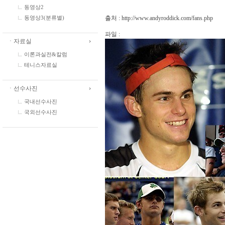
동영상2
출처 : http://www.andyroddick.com/fans.php
동영상3(분류별)
파일 :
ㆍ자료실
이론과실전&칼럼
테니스자료실
ㆍ선수사진
국내선수사진
국외선수사진