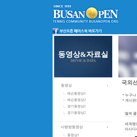
동영상&자료실
MOVIE & DATA
국외
ㆍ동영상
레슨동영상1
＊누구나 
＊게시판의
레슨동영상2
경기동영상1
경기동영상2
엘케 클
세계랭킹
ㆍ사랑방동영상
아시다
동영상1