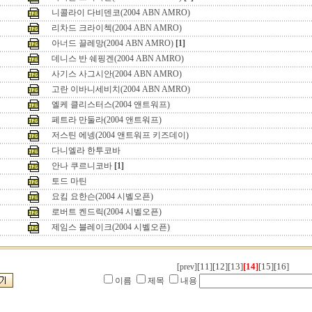
니콜라이 다비덴코(2004 ABN AMRO)
리차드 크라이첵(2004 ABN AMRO)
아너드 끌레망(2004 ABN AMRO)
[1]
데니스 반 쉐핑겐(2004 ABN AMRO)
사기스 사그시안(2004 ABN AMRO)
고란 이바니세비치(2004 ABN AMRO)
엘케 클리스터스(2004 앤트워프)
페트라 만둘라(2004 앤트워프)
저스틴 에넹(2004 앤트워프 키즈데이)
다니엘라 한투코바
안나 쿠르니코바
[1]
토드 마틴
요킴 요한슨(2004 시벨오픈)
로버트 켄드릭(2004 시벨오픈)
제임스 블레이크(2004 시벨오픈)
[11]
[12]
[13]
[14]
[15]
[16]
[prev]
이름
제목
내용