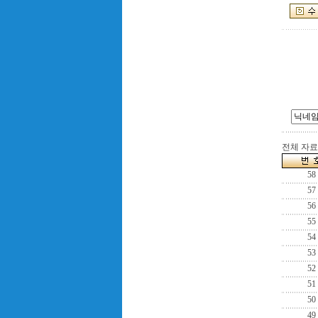
전체 자료수
58
57
56
55
54
53
52
51
50
49