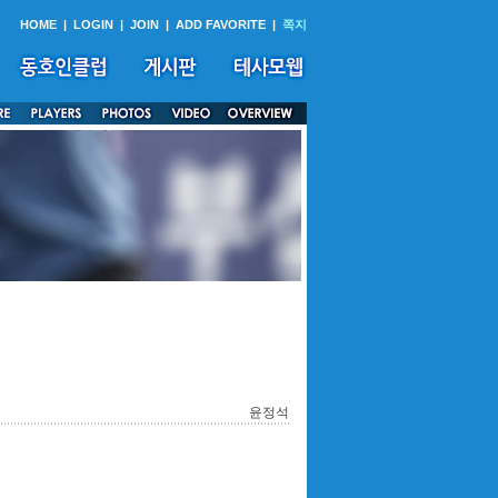
HOME
|
LOGIN
|
JOIN
|
ADD FAVORITE
|
쪽지
윤정석