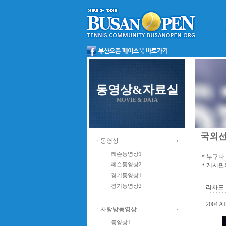
동영상&자료실
MOVIE & DATA
국외
ㆍ동영상
레슨동영상1
＊누구나 
＊게시판의
레슨동영상2
경기동영상1
경기동영상2
리차드 
2004
ㆍ사랑방동영상
동영상1