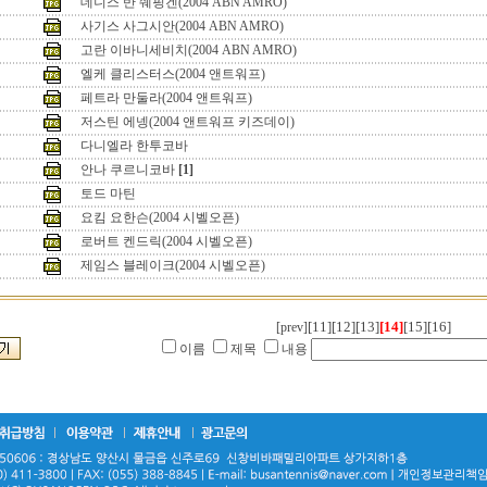
데니스 반 쉐핑겐(2004 ABN AMRO)
사기스 사그시안(2004 ABN AMRO)
고란 이바니세비치(2004 ABN AMRO)
엘케 클리스터스(2004 앤트워프)
페트라 만둘라(2004 앤트워프)
저스틴 에넹(2004 앤트워프 키즈데이)
다니엘라 한투코바
안나 쿠르니코바
[1]
토드 마틴
요킴 요한슨(2004 시벨오픈)
로버트 켄드릭(2004 시벨오픈)
제임스 블레이크(2004 시벨오픈)
[11]
[12]
[13]
[14]
[15]
[16]
[prev]
이름
제목
내용