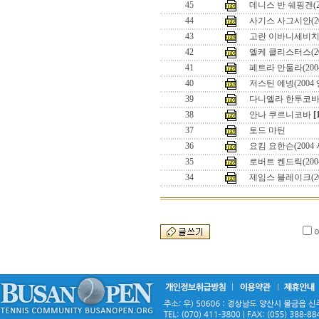
45
데니스 반 쉐핑겐(20
44
사기스 사그시안(200
43
고란 이바니세비치(2
42
엘케 클리스터스(2
41
페트라 만둘라(200
40
저스틴 에넹(200
39
다니엘라 한투코
38
안나 쿠르니코바
[
37
토드 마틴
36
요킴 요한슨(2004
35
로버트 켄드릭(200
34
제임스 블레이크(2