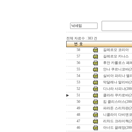
전체 자료수 : 383 건
58
길레르모 코리아
57
길레르모 카나스
56
후안 카를로스 페레로
55
안나 쿠르니코바(20
54
실비아 파리나 엘리
53
막달레나 말리바(2
52
디나라 사피나(200
▶
51
클라라 쿠카로바(2
50
킴 클리스터스(20
49
파라돈 스리차판(200
48
니콜라이 다비덴코(2
47
리차드 크라이첵(200
46
아너드 끌레망(2004