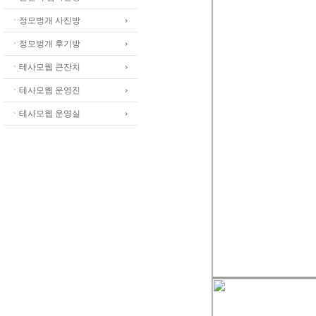
ㆍ정모벙개 사진방
ㆍ정모벙개 후기방
ㆍ테사모웹 큰잔치
ㆍ테사모웹 운영진
ㆍ테사모웹 운영실