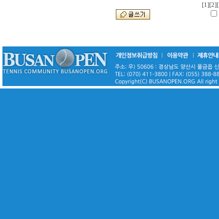
[1]
[2]
[