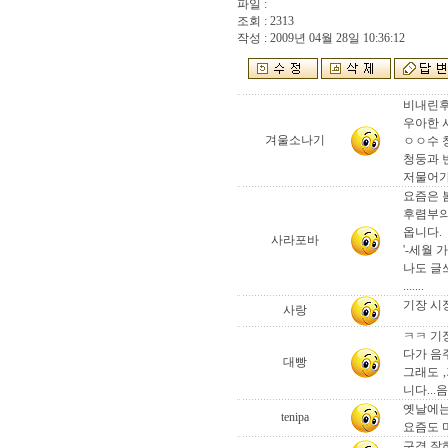
파일 :
조회 : 2313
작성 : 2009년 04월 28일 10:36:12
비내린후
우아한 
겨울소나기
ㅇㅇ수 
청둥과 번
저물어가
요즘은 봄
후렴부의
옵니다.
사라포바
'-세월
나도 글
.......
기장 시
사랑
ㅋㅋ 기
다가 음
대빵
그래도 
니다...
옛날에는
tenipa
요즘도 
구경 잘