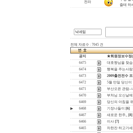
전라
즐테 하세
전체 자료수 : 7045 건
공지
★회원정보수정(로그
6475
대호짱님을 찾습
6474
행복을 주는사람
6473
2009출전전수 
6472
5월 만일 당신이
6471
부산오픈 관람-
6470
부처님 오신날에
6469
당신의 아침을 위하
▶
6468
기장나들이
[6]
6467
새로운 한주,,
[8]
6466
이사
[7]
6465
차한잔 하고가세