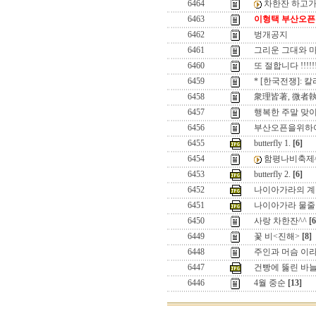
6464
차한잔 하고가
6463
이형택 부산오픈 
6462
벙개공지
6461
그리운 그대와 
6460
또 절합니다 !!!!!!
6459
* [한국전쟁]: 칼
6458
衆理皆著, 微者執
6457
행복한 주말 맞이
6456
부산오픈을위하
6455
butterfly 1.
[6]
6454
함평나비축제^
6453
butterfly 2.
[6]
6452
나이아가라의 계곡.
6451
나이아가라 물줄기
6450
사랑 차한잔^^
[6
6449
꽃 비<진해>
[8]
6448
주인과 머슴 이라
6447
건빵에 뚫린 바
6446
4월 중순
[13]