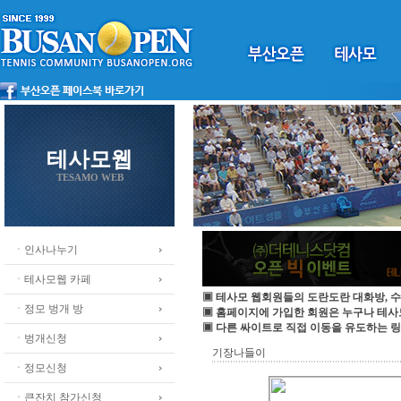
테사모웹
TESAMO WEB
ㆍ인사나누기
ㆍ테사모웹 카페
▣ 테사모 웹회원들의 도란도란 대화방, 수
ㆍ정모 벙개 방
▣ 홈페이지에 가입한 회원은 누구나 테
▣ 다른 싸이트로 직접 이동을 유도하는 링
ㆍ벙개신청
기장나들이
ㆍ정모신청
ㆍ큰잔치 참가신청