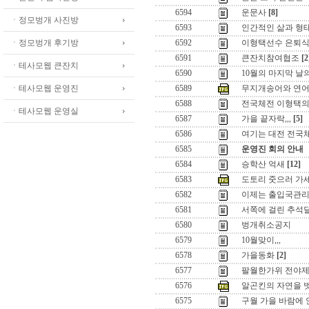
6594
운문사
[8]
ㆍ정모벙개 사진방
6593
인간적인 삶과 형태
ㆍ정모벙개 후기방
6592
이형택선수 은퇴식
6591
큰잔치참여협조
[2
ㆍ테사모웹 큰잔치
6590
10월의 마지막 날의
ㆍ테사모웹 운영진
6589
무지개송어와 연
6588
전국체전 이형택의 
ㆍ테사모웹 운영실
6587
가을 끝자락,,,
[5]
6586
여기는 대전 전국
6585
운영진 회의 안내
6584
승학산 억새
[12]
6583
도토리 줏으러 가세
6582
이제는 출입국관리
6581
서쪽에 걸린 추석달 ,
6580
벙개취소공지
6579
10월맞이,,,
6578
가을동화
[2]
6577
팔월한가위 전야제
6576
알곤킨의 자연을 
6575
구월 가을 바람에 안