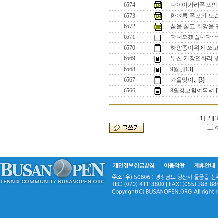
6574
나이아가라폭포의 
6573
한여름 폭포의 모
6572
꿈을 심고 희망을 펼치
6571
다녀오겠습니다~~
6570
하얀종이위에 쓰
6569
부산 기장연화리 
6568
9월,,
[13]
6567
가을맞이,,
[3]
6566
8월정모참여독려
[
[1]
[2]
[3