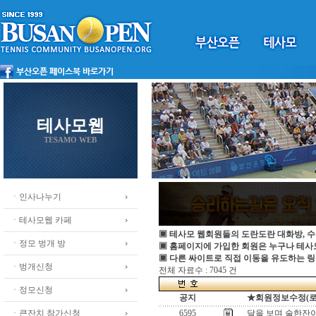
테사모웹
TESAMO WEB
ㆍ인사나누기
ㆍ테사모웹 카페
▣ 테사모 웹회원들의 도란도란 대화방, 수
ㆍ정모 벙개 방
▣ 홈페이지에 가입한 회원은 누구나 테
▣ 다른 싸이트로 직접 이동을 유도하는 링
ㆍ벙개신청
전체 자료수 : 7045 건
ㆍ정모신청
공지
★회원정보수정(로그인
ㆍ큰잔치 참가신청
6595
달을 보며 술한잔이라