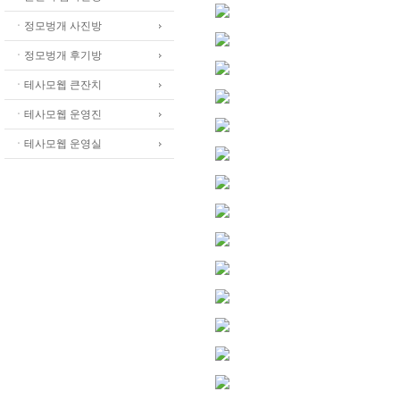
ㆍ정모벙개 사진방
ㆍ정모벙개 후기방
ㆍ테사모웹 큰잔치
ㆍ테사모웹 운영진
ㆍ테사모웹 운영실