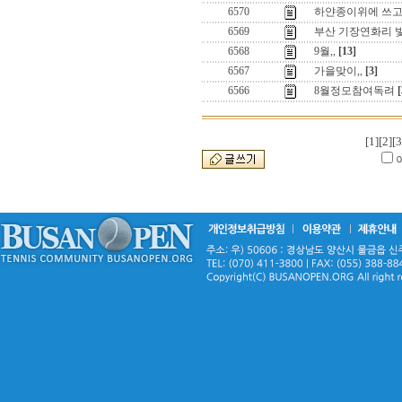
6570
하얀종이위에 쓰
6569
부산 기장연화리 
6568
9월,,
[13]
6567
가을맞이,,
[3]
6566
8월정모참여독려
[
[1]
[2]
[3