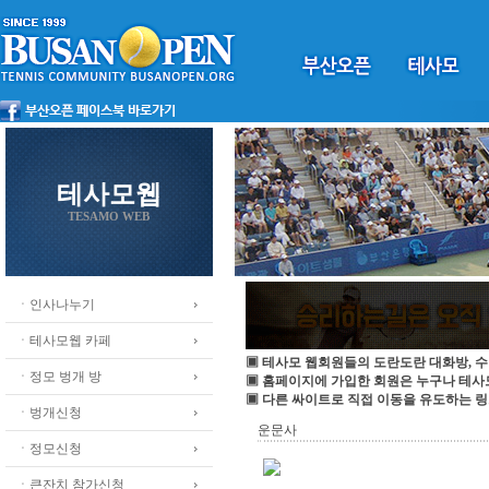
테사모웹
TESAMO WEB
ㆍ인사나누기
ㆍ테사모웹 카페
▣ 테사모 웹회원들의 도란도란 대화방, 수
ㆍ정모 벙개 방
▣ 홈페이지에 가입한 회원은 누구나 테
▣ 다른 싸이트로 직접 이동을 유도하는 링
ㆍ벙개신청
운문사
ㆍ정모신청
ㆍ큰잔치 참가신청