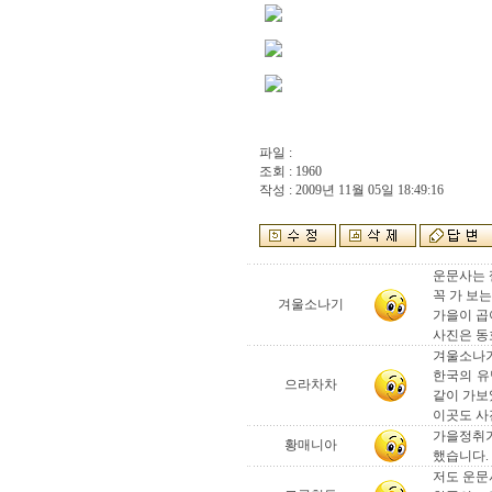
파일 :
조회 : 1960
작성 : 2009년 11월 05일 18:49:16
운문사는 
꼭 가 보
겨울소나기
가을이 곱
사진은 동
겨울소나기
한국의 유
으라차차
같이 가보
이곳도 사
가을정취가
황매니아
했습니다.
저도 운문