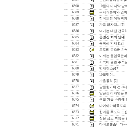
6590
10월의 마지막 날의
6589
무지개송어와 연
6588
전국체전 이형택의 
6587
가을 끝자락,,,
[5]
6586
여기는 대전 전국
6585
운영진 회의 안내
6584
승학산 억새
[12]
6583
도토리 줏으러 가세
6582
이제는 출입국관리
6581
서쪽에 걸린 추석달 ,
6580
벙개취소공지
6579
10월맞이,,,
6578
가을동화
[2]
6577
팔월한가위 전야제
6576
알곤킨의 자연을 
6575
구월 가을 바람에 안
6574
나이아가라폭포의 
6573
한여름 폭포의 모
6572
꿈을 심고 희망을 펼치
6571
다녀오겠습니다~~