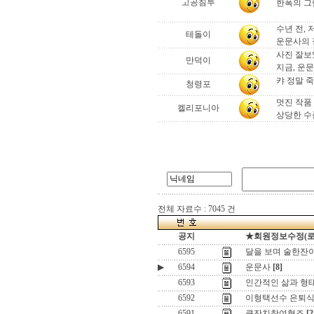
고공침투
한폭의 그
수년 전,
테돌이
운문사의 정
사진 잘보
만덕이
지금, 운
캬 정말 
청령포
멋진 작품
켈리포니아
상당한 
전체 자료수 : 7045 건
공지
★회원정보수정(로그인
6595
달을 보며 술한잔이라
▶
6594
운문사
[8]
6593
인간적인 삶과 형태
6592
이형택선수 은퇴식
6591
큰잔치참여협조
[2