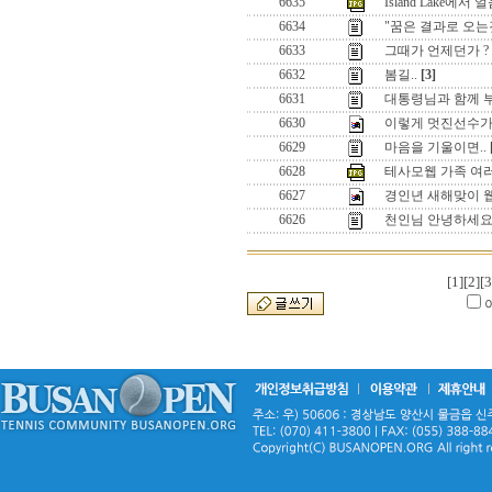
6635
Island Lake에서 
6634
"꿈은 결과로 오는것
6633
그때가 언제던가 ?
6632
봄길..
[3]
6631
대통령님과 함께 부
6630
이렇게 멋진선수가
6629
마음을 기울이면..
6628
테사모웹 가족 여러
6627
경인년 새해맞이 웹
6626
천인님 안녕하세요
[1]
[2]
[3