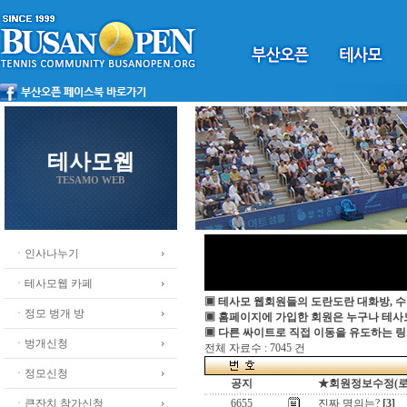
테사모웹
TESAMO WEB
ㆍ인사나누기
ㆍ테사모웹 카페
▣ 테사모 웹회원들의 도란도란 대화방, 수
ㆍ정모 벙개 방
▣ 홈페이지에 가입한 회원은 누구나 테
▣ 다른 싸이트로 직접 이동을 유도하는 링
ㆍ벙개신청
전체 자료수 : 7045 건
ㆍ정모신청
공지
★회원정보수정(로그인
ㆍ큰잔치 참가신청
6655
진짜 명의는?
[3]