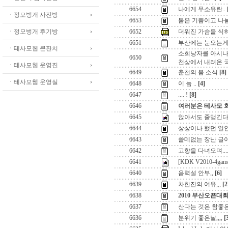
6654
나에게 무소유란..
ㆍ정모벙개 사진방
6653
봄은 기쁨이고 나눔
ㆍ정모벙개 후기방
6652
더워진 가슴을 식
6651
부산에는 눈오는게
ㆍ테사모웹 큰잔치
소희낭자를 아시나
6650
천상에서 내려온 
ㆍ테사모웹 운영진
6649
춘천의 봄 소식
[8]
ㆍ테사모웹 운영실
6648
이 늠 ..
[4]
6647
.... !
[8]
6646
여러분은 테사모 
6645
앉아서도 줄댕긴다
6644
상상이나 했던 일인
6643
쓸데없는 장난 글이
6642
고향을 다녀오며...
6641
[KDK V2010-4
6640
음력설 안부,,
[6]
6639
차한잔의 여유,,,
[2
6638
2010 부산오픈대
6637
산다는 것은 참좋은
6636
분위기 좋은날,,,,
[