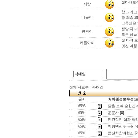
잘다녀오신
사랑
참 그러고 
테돌이
총 33승 
그동안은 
정말 차 
만덕이
모든 님들
잘 다녀 
커플아이
멋진 여행 
전체 자료수 : 7045 건
공지
★회원정보수정(로그인
6595
달을 보며 술한잔이라
6594
운문사
[8]
6593
인간적인 삶과 형태
6592
이형택선수 은퇴식
6591
큰잔치참여협조
[2