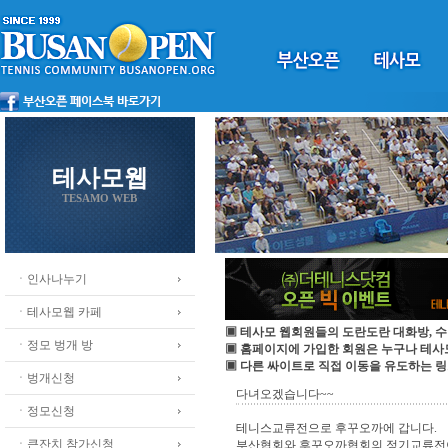
테사모웹
TESAMO WEB
ㆍ인사나누기
ㆍ테사모웹 카페
▣ 테사모 웹회원들의 도란도란 대화방, 수
ㆍ정모 벙개 방
▣ 홈페이지에 가입한 회원은 누구나 테
▣ 다른 싸이트로 직접 이동을 유도하는 링
ㆍ벙개신청
다녀오겠습니다~~
ㆍ정모신청
테니스교류전으로 후꾸오까에 갑니다.
ㆍ큰잔치 참가신청
부산협회와 후꾸오까협회의 정기교류전이 