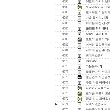
6590
10월의 마지막 날의
6589
무지개송어와 연
6588
전국체전 이형택의 
6587
가을 끝자락,,,
[5]
6586
여기는 대전 전국
6585
운영진 회의 안내
6584
승학산 억새
[12]
6583
도토리 줏으러 가세
6582
이제는 출입국관리
6581
서쪽에 걸린 추석달 ,
6580
벙개취소공지
6579
10월맞이,,,
6578
가을동화
[2]
6577
팔월한가위 전야제
6576
알곤킨의 자연을 
6575
구월 가을 바람에 안
6574
나이아가라폭포의 
6573
한여름 폭포의 모
6572
꿈을 심고 희망을 펼치
▶
6571
다녀오겠습니다~~
6570
하얀종이위에 쓰