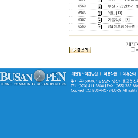
6569
부산 기장연화리 
6568
9월,,
[13]
6567
가을맞이,,
[3]
6566
8월정모참여독려
[
[1]
[2]
[3