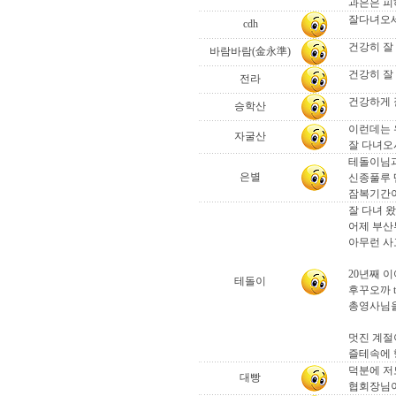
과은은 피
잘다녀오
cdh
건강히 잘 
바람바람(金永準)
건강히 잘
전라
건강하게 
승학산
이런데는 우
자굴산
잘 다녀오
테돌이님과
은별
신종풀루 
잠복기간이
잘 다녀 
어제 부산
아무런 사고
20년째 
테돌이
후꾸오까 t
총영사님을
멋진 계절
즐테속에 
덕분에 저
대빵
협회장님이