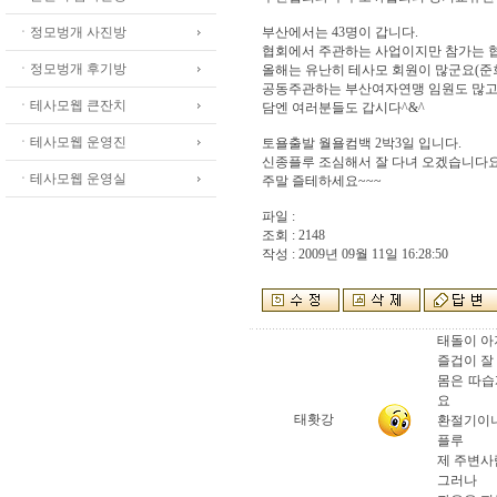
ㆍ정모벙개 사진방
부산에서는 43명이 갑니다.
협회에서 주관하는 사업이지만 참가는 
ㆍ정모벙개 후기방
올해는 유난히 테사모 회원이 많군요(준회
공동주관하는 부산여자연맹 임원도 많고
ㆍ테사모웹 큰잔치
담엔 여러분들도 갑시다^&^
ㆍ테사모웹 운영진
토욜출발 월욜컴백 2박3일 입니다.
신종플루 조심해서 잘 다녀 오겠습니다
ㆍ테사모웹 운영실
주말 즐테하세요~~~
파일 :
조회 : 2148
작성 : 2009년 09월 11일 16:28:50
태돌이 아
즐겁이 잘
몸은 따습
요
태홧강
환절기이니
플루
제 주변사
그러나