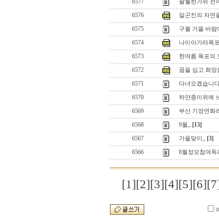
6577
팔월한가위 전
6576
알곤킨의 자연을
6575
구월 가을 바람에
6574
나이아가라폭포
6573
한여름 폭포의 
6572
꿈을 심고 희망을 
6571
다녀오겠습니다
6570
하얀종이위에 
6569
부산 기장연화
6568
9월,,
[13]
6567
가을맞이,,
[3]
6566
8월정모참여독
[1]
[2]
[3]
[4]
[5]
[6]
[7