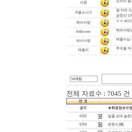
요사이 좀
사랑
잘 익은 
겨울소나기
금정산 
ㅎㅎ 싸이
해피사랑
해피사랑님 
helloween
테돌이님 
허시사랑
추석을 꺼꾸
테돌이
전체 자료수 : 7045 건
공지
★회원정보수정(로
6595
달을 보며 술한잔
6594
운문사
[8]