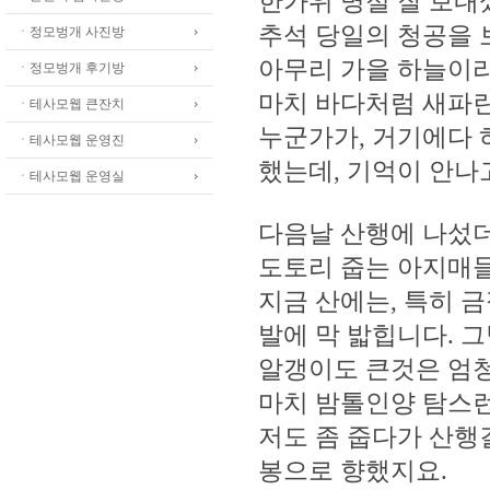
한가위 명절 잘 보내
추석 당일의 청공을 
ㆍ정모벙개 사진방
아무리 가을 하늘이라
ㆍ정모벙개 후기방
마치 바다처럼 새파란
ㆍ테사모웹 큰잔치
누군가가, 거기에다 
ㆍ테사모웹 운영진
했는데, 기억이 안나고.
ㆍ테사모웹 운영실
다음날 산행에 나섰더
도토리 줍는 아지매들
지금 산에는, 특히 
발에 막 밟힙니다. 그
알갱이도 큰것은 엄청
마치 밤톨인양 탐스런
저도 좀 줍다가 산행
봉으로 향했지요.