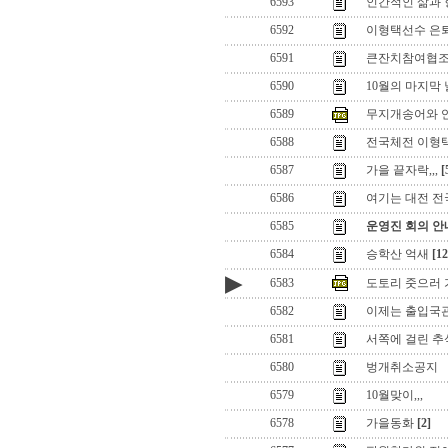
6593
인간적인 삶과 
6592
이형택선수 은
6591
큰잔치참여협
6590
10월의 마지막 
6589
무지개송어와 
6588
전국체전 이형택
6587
가을 끝자락,,,
[
6586
여기는 대전 
6585
운영진 회의 안
6584
승학산 억새
[12
▶
6583
도토리 줏으러 
6582
이제는 출입국
6581
서쪽에 걸린 추석달
6580
벙개취소공지
6579
10월맞이,,,
6578
가을동화
[2]