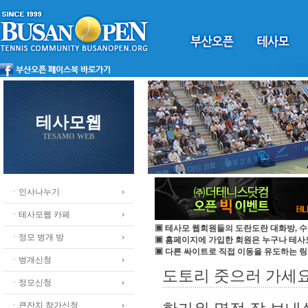
테사모웹
TESAMO WEB
ㆍ인사나누기
ㆍ테사모웹 카페
▣ 테사모 웹회원들의 도란도란 대화방, 수
ㆍ정모 벙개 방
▣ 홈페이지에 가입한 회원은 누구나 테
▣ 다른 싸이트로 직접 이동을 유도하는 링
ㆍ벙개신청
도토리 줏으러 가세요
ㆍ정모신청
ㆍ큰잔치 참가신청