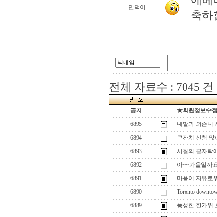
에헤라
만덕이
축하
전체 자료수 : 7045 건
공지
★회원정보수정(로
6895
내딸과 외손녀 
6894
큰잔치 신청 많
6893
시월의 끝자락에
6892
아~~가을일까요
6891
마음이 자유로워 
6890
Toronto downto
6889
풍성한 한가위 보