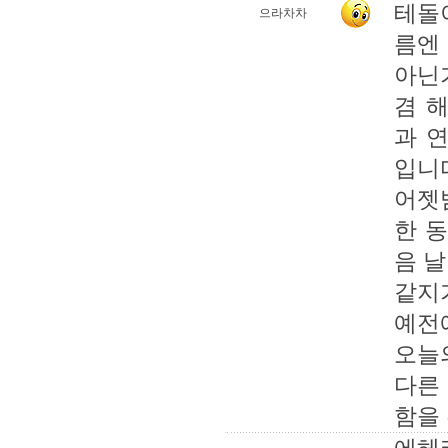
테돌이
으라차차
름엔
아닌
겸 
과 
입니다
어젯
한 
음 날
같지가
예전
오늘
다른
함을