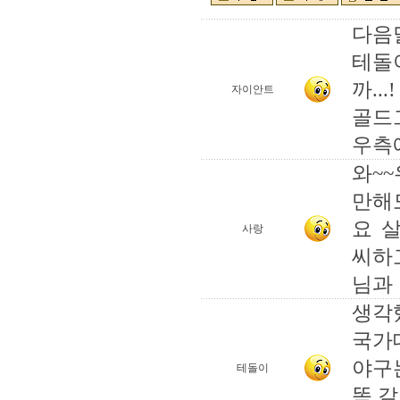
다음
테돌
까...!
자이안트
골드
우측
와~
만해
요 
사랑
씨하
님과 
생각
국가
야구
테돌이
똑 같