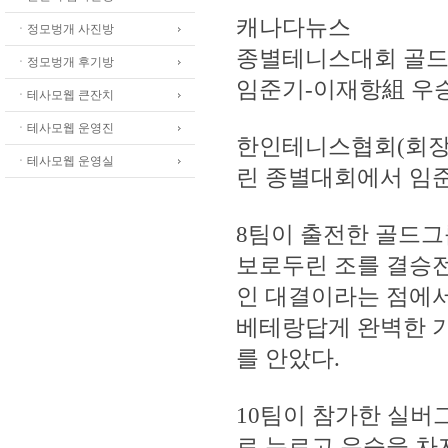
캐나다뉴스
ㆍ정모벙개 사진방
종별테니스대회 골
ㆍ정모벙개 후기방
임준기-이재항組 우
ㆍ테사모웹 큰잔치
ㆍ테사모웹 운영진
한인테니스협회(회장 
ㆍ테사모웹 운영실
린 종별대회에서 임준
8팀이 출전한 골드그
보로두린 조를 결승전
인 대결이라는 점에서
베테랑답게 완벽한 기
를 안았다.
10팀이 참가한 실버
로 누르고 우승을 차