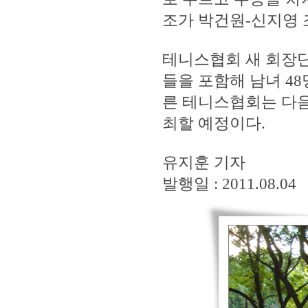
조가 박건원-신지영 
테니스협회 새 회장단
들을 포함해 남녀 4
른 테니스협회는 다음
최할 예정이다.
유지훈 기자
발행일 : 2011.08.04