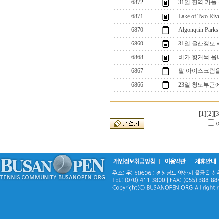
6872
31일 진역 카풀
6871
Lake of Two Riv
6870
Algonquin Parks
6869
31일 울산정모
6868
비가 항거썩 옵
6867
팥 아이스크림을
6866
23일 청도부근
[1]
[2]
[3