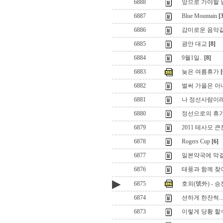
6888
앞으로 가야할 날
6887
Blue Mountain
[
6886
감미로운 음악같은
6885
광안 대교
[8]
6884
9월1일..
[8]
6883
늦은 여름휴가
[
6882
벌써 가을은 아니
6881
나 정선사람이래
6880
정선으로의 휴가
6879
2011 테사모 
6878
Rogers Cup
[6]
6877
일본약국에 막걸
6876
태풍과 함께 찾
▶
6875
호외(號外) - 승
6874
션하게 한잔썩..
6873
이렇게 당황 할