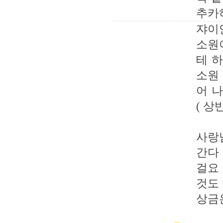
추카하
쟈이안
소원
테 
소원 
어 
( 상
사랑님
간다
걸요
것도 
상금