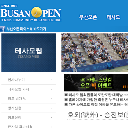
테사모웹
TESAMO WEB
ㆍ인사나누기
ㆍ테사모웹 카페
▣ 테사모 웹회원들의 도란도란 대화방, 수
ㆍ정모 벙개 방
▣ 홈페이지에 가입한 회원은 누구나 테
▣ 다른 싸이트로 직접 이동을 유도하는 링
ㆍ벙개신청
호외(號外) - 승전보(
ㆍ정모신청
ㆍ큰잔치 참가신청