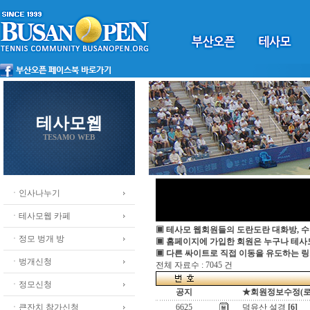
테사모웹
TESAMO WEB
ㆍ인사나누기
ㆍ테사모웹 카페
▣ 테사모 웹회원들의 도란도란 대화방, 수
ㆍ정모 벙개 방
▣ 홈페이지에 가입한 회원은 누구나 테
▣ 다른 싸이트로 직접 이동을 유도하는 링
ㆍ벙개신청
전체 자료수 : 7045 건
ㆍ정모신청
공지
★회원정보수정(로그인
ㆍ큰잔치 참가신청
6625
덕유산 설경
[6]