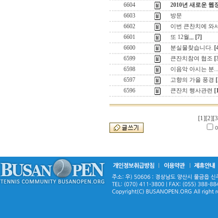
6604
2010년 새로운 웹
6603
방문
6602
이번 큰찬치에 와서
6601
또 12월,,,
[7]
6600
분실물찾습니다.
[
6599
큰잔치참여 협조
[
6598
이음악 아시는 분...
6597
고향의 가을 풍경
[
6596
큰잔치 행사관련
[
[1]
[2]
[3