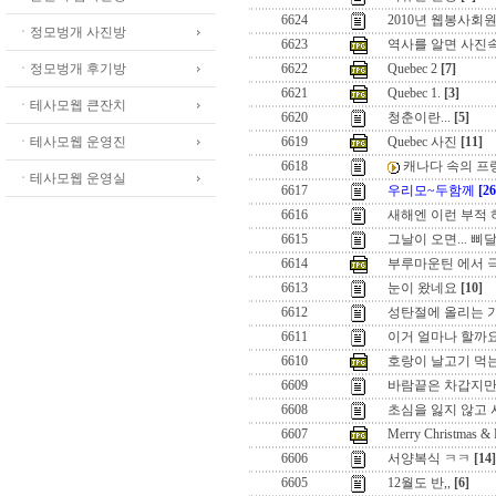
6624
2010년 웹봉사회
ㆍ정모벙개 사진방
6623
역사를 알면 사진속
ㆍ정모벙개 후기방
6622
Quebec 2
[7]
6621
Quebec 1.
[3]
ㆍ테사모웹 큰잔치
6620
청춘이란...
[5]
ㆍ테사모웹 운영진
6619
Quebec 사진
[11]
6618
캐나다 속의 프랑스 
ㆍ테사모웹 운영실
6617
우리모~두함께
[26
6616
새해엔 이런 부적 하
6615
그날이 오면... 삐
6614
부루마운틴 에서 극
6613
눈이 왔네요
[10]
6612
성탄절에 올리는 
6611
이거 얼마나 할까요
6610
호랑이 날고기 먹는 줄
6609
바람끝은 차갑지만,
6608
초심을 잃지 않고 
6607
Merry Christmas &
6606
서양복식 ㅋㅋ
[14]
6605
12월도 반,,
[6]