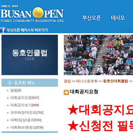
동호인클럽
CLUB
클럽
테니스동호회
동호인대회클럽
>>
>>
>
알림
[0]
대회공지요청
대회공지요청
[947]
대회공지보기
[898]
★대회공지요
코트배정/대진표
[792]
대회(입상)결과
[530]
★신청전 필
대회화보/동영상
[536]