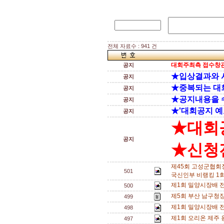
전체 자료수 : 941 건
대회주최측 접수창관
공지
★입상결과와 
공지
★중복되는 대
공지
★공지내용을 
공지
★'대회공지 예
공지
★대회
공지
★신청전
제45회 고성군협회
501
국신인부 비랭킹 1회
제1회 밀양시장배 
500
제5회 부산 남구청장
499
제1회 밀양시장배 
498
제1회 오리온 제주
497