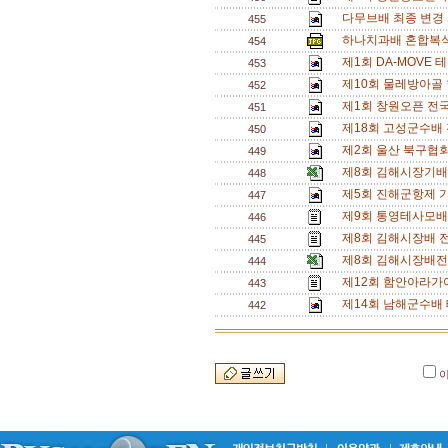
다무브배 최종 변경 
455
하나치과배 혼합복식 
454
제1회 DA-MOVE 
453
제10회 물레방아골
452
제1회 창원오픈 전국 
451
제18회 고성군수배
450
제2회 울산 북구협회
449
제8회 김해시장기배
448
제5회 진해군항제 
447
제9회 통영테사모배
446
제8회 김해시장배 
445
제8회 김해시장배전
444
제12회 함안아라가
443
제14회 남해군수배 
442