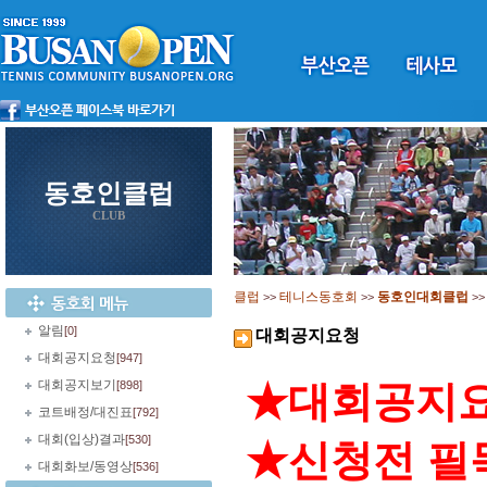
동호인클럽
CLUB
클럽
테니스동호회
동호인대회클럽
>>
>>
>
알림
[0]
대회공지요청
대회공지요청
[947]
대회공지보기
[898]
★대회공지요
코트배정/대진표
[792]
대회(입상)결과
[530]
★신청전 필
대회화보/동영상
[536]