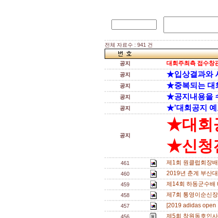
전체 자료수 : 941 건
대회주최측 접수창관
공지
★입상결과와 
공지
★중복되는 대
공지
★공지내용을 
공지
★'대회공지 예
공지
★대회
공지
★신청전
제1회 원클럽회장배
461
2019년 춘계 부산
460
제14회 하동군수배
459
제7회 통영이순신장
458
[2019 adidas o
457
제5회 창원동호인사
456