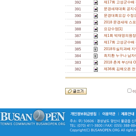
제17회 고성군수배
392
문경새재대회 공지수
391
문경대회요강 수정요
390
2018 문경새재 스
389
요강수정[1]
388
제1회 박재영의원장배
387
제17회 고성군수배
386
2018두실치과배 지
385
최치환 누구나 남자
384
2018 춘계 부산대 O
383
제36회 김해오픈 전
382