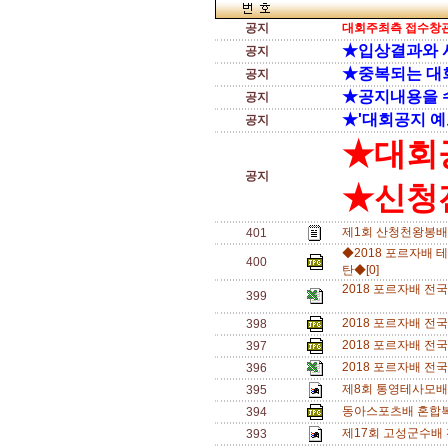
공지
대회주최측 접수창관
★입상결과와 
공지
★중복되는 대
공지
★공지내용을 
공지
★'대회공지 예
공지
★대회
공지
★신청전
제1회 산청천왕봉배
401
◆2018 포르자배 테
400
탄◆[0]
2018 포르자배 전국
399
2018 포르자배 전
398
2018 포르자배 전국
397
2018 포르자배 전국
396
제8회 통영테사모배 
395
동아스포츠배 혼합복식
394
제17회 고성군수배 
393