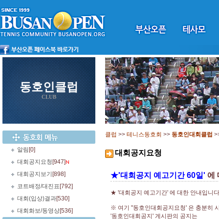
동호인클럽
CLUB
클럽
>>
테니스동호회
>>
동호인대회클럽
>
알림
[0]
대회공지요청
대회공지요청
[947]
대회공지보기
[898]
★'대회공지 예고기간 60일'
에 
코트배정/대진표
[792]
★ '대회공지 예고기간' 에 대한 안내입니다
대회(입상)결과
[530]
※ 여기 "동호인대회공지요청' 은 충분히 
대회화보/동영상
[536]
'동호인대회공지' 게시판의 공지는