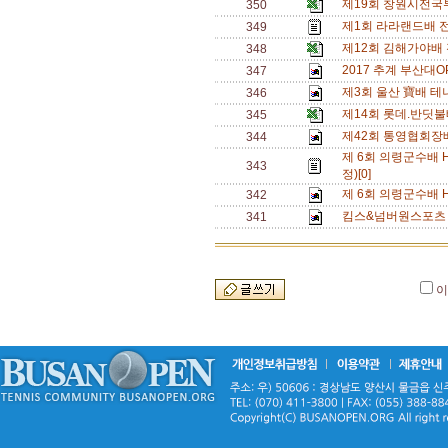
제19회 창원시전국
350
제1회 라라랜드배 
349
제12회 김해가야배
348
2017 추계 부산대O
347
제3회 울산 寶배 테
346
제14회 롯데.반딧
345
제42회 통영협회장
344
제 6회 의령군수배 
343
정)[0]
제 6회 의령군수배 
342
킴스&넘버원스포츠 
341