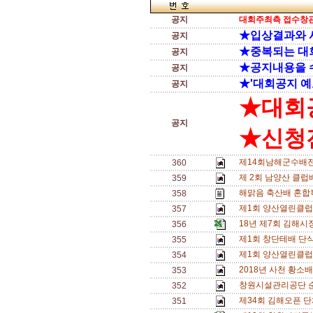
공지
대회주최측 접수창관
★입상결과와 
공지
★중복되는 대
공지
★공지내용을 
공지
★'대회공지 예
공지
★대회
공지
★신청전
제14회남해군수배전
360
제 2회 남양산 클럽배
359
해맑음 축산배 혼합복
358
제1회 양산열린클럽
357
18년 제7회 김해
356
제1회 창단테배 단식삼
355
제1회 양산열린클럽
354
2018년 사천 황소
353
창원시설관리공단 
352
제34회 김해오픈 단
351