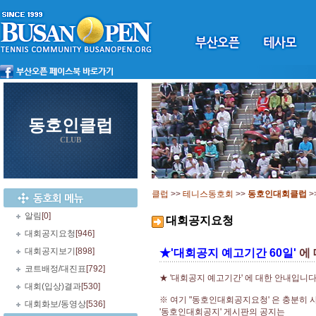
동호인클럽
CLUB
클럽
>>
테니스동호회
>>
동호인대회클럽
>
알림
[0]
대회공지요청
대회공지요청
[946]
대회공지보기
[898]
★'대회공지 예고기간 60일'
에 
코트배정/대진표
[792]
★ '대회공지 예고기간' 에 대한 안내입니다
대회(입상)결과
[530]
※ 여기 "동호인대회공지요청' 은 충분히 
대회화보/동영상
[536]
'동호인대회공지' 게시판의 공지는