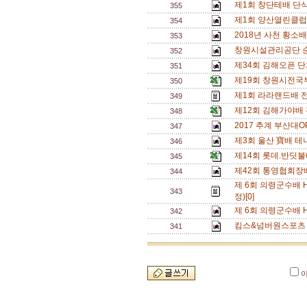
제1회 창단테배 단식삼
355
제1회 양산열린클럽
354
2018년 사천 황소
353
창원시설관리공단 
352
제34회 김해오픈 단
351
제19회 창원시전국
350
제1회 라라랜드배 
349
제12회 김해가야배
348
2017 추계 부산대O
347
제3회 울산 寶배 테
346
제14회 롯데.반딧
345
제42회 통영협회장
344
제 6회 의령군수배 
343
정)[0]
제 6회 의령군수배 
342
킴스&넘버원스포츠 
341