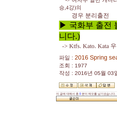
->
여자부 일반 개나
승
,4
강
)
의
경우 분리출전
▶ 국화부 출전
니다.)
->
Ktfs. Kato. Kata
우
2016 Spring s
파일 :
조회 : 1977
작성 : 2016년 05월 03일
이 글에 대해서 총
0
분이 메모를 남기셨습니다.