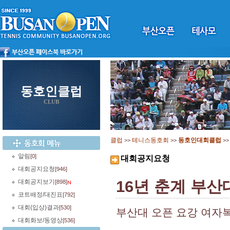
동호인클럽
CLUB
클럽
테니스동호회
동호인대회클럽
>>
>>
>
알림
[0]
대회공지요청
대회공지요청
[946]
16년 춘계 부산
대회공지보기
[898]
코트배정/대진표
[792]
대회(입상)결과
[530]
부산대 오픈 요강 여자
대회화보/동영상
[536]