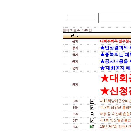
전체 자료수 : 940 건
대회주최측 접수창관
공지
★입상결과와 
공지
★중복되는 대
공지
★공지내용을 
공지
★'대회공지 예
공지
★대회
공지
★신청전
제14회남해군수배전
360
제 2회 남양산 클럽배
359
해맑음 축산배 혼합복
358
제1회 양산열린클럽
357
18년 제7회 김해
356