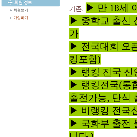
▶ 만 18세
기존:
회원보기
▶ 중학교 출신 
가입하기
가
▶ 전국대회 오
킹포함)
▶ 랭킹 전국 신
▶ 랭킹전국(통
출전가능, 단식 
▶ 비랭킹 전국
▶ 국화부 출전
니다.)