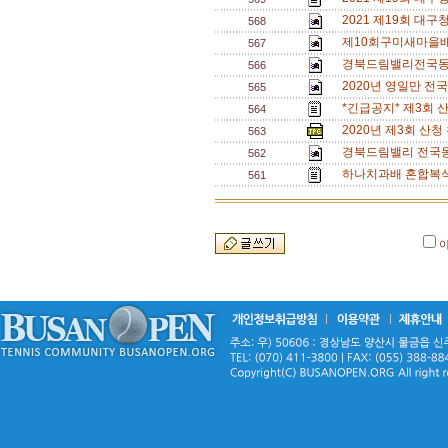
2021 제19회 
568
제10회구미새마을
567
경북드림밸리전국동호
566
2020년 영일만 전
565
*긴급공지* 제3회 
564
2020년 제3회 산
563
경북드림밸리 전국동
562
하나치과배 혼합복식 
561