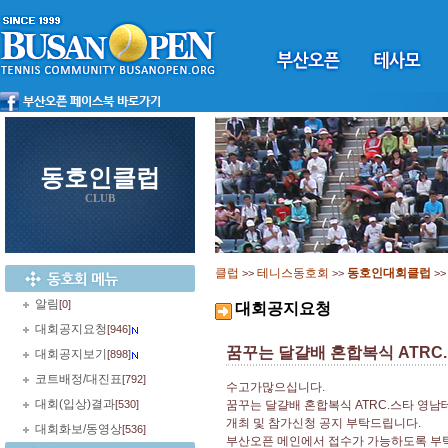
동호인클럽
CLUB
클럽
테니스동호회
동호인대회클럽
>>
>>
>
알림
[0]
대회공지요청
대회공지요청
[946]
꿈꾸는 달걀배 혼합복식 ATRC.
대회공지보기
[898]
코트배정/대진표
[792]
수고가많으십니다.
대회(입상)결과
[530]
꿈꾸는 달걀배 혼합복식 ATRC.스타 영
개최 및 참가신청 공지 부탁드립니다.
대회화보/동영상
[536]
부산오픈 메인에서 접수가 가능하도록 부