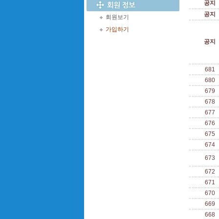
공지
공지
회원보기
가입하기
공지
681
680
679
678
677
676
675
674
673
672
671
670
669
668