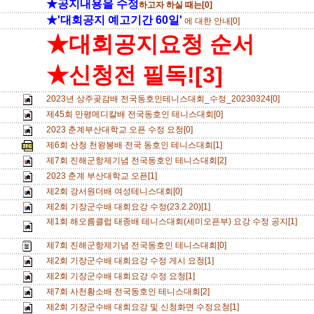
★공지내용을 수정
하고자 하실 때는[0]
★'대회공지 예고기간 60일'
에 대한 안내[0]
★대회공지요청 순서
★신청전 필독![3]
2023년 상주곶감배 전국동호인테니스대회_수정_20230324[0]
제45회 만평메디칼배 전국동호인 테니스대회[0]
2023 춘계부산대학교 오픈 수정 요청[0]
제6회 산청 천왕봉배 전국 동호인 테니스대회[1]
제7회 진해군항제기념 전국동호인 테니스대회[2]
2023 춘계 부산대학교 오픈[1]
제2회 강서원더배 여성테니스대회[0]
제2회 기장군수배 대회요강 수정(23.2.20)[1]
제1회 해오름클럽 태종배 테니스대회(세미오픈부) 요강 수정 공지[1]
제7회 진해군항제기념 전국동호인 테니스대회[0]
제2회 기장군수배 대회요강 수정 게시 요청[1]
제2회 기장군수배 대회요강 수정 요청[1]
제7회 사천황소배 전국동호인 테니스대회[2]
제2회 기장군수배 대회요강 및 신청화면 수정요청[1]