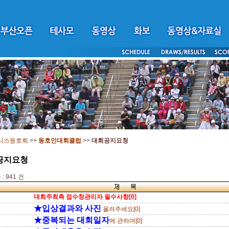
니스동호회
>>
동호인대회클럽
>>
대회공지요청
공지요청
: 941 건
대회주최측 접수창관리자 필수사항[0]
★입상결과와 사진
올려주세요[0]
★중복되는 대회일자
에 관하여[0]