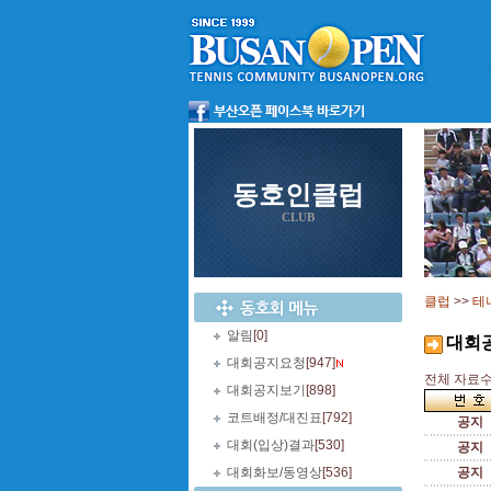
동호인클럽
CLUB
클럽
>>
테
알림
[0]
대회
대회공지요청
[947]
전체 자료수 
대회공지보기
[898]
코트배정/대진표
[792]
공지
대회(입상)결과
[530]
공지
대회화보/동영상
[536]
공지