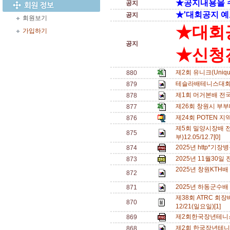
★공지내용을 
공지
★'대회공지 예
공지
회원보기
★대회
가입하기
공지
★신청전
제2회 유니크(Uniq
880
테슬라배테니스대회
879
제1회 머거본배 전
878
제26회 창원시 부
877
제24회 POTEN 지
876
제5회 밀양시장배 
875
부)12.05/12.7[0]
2025년 http*기
874
2025년 11월30
873
2025년 창원KTH배
872
2025년 하동군수배
871
제38회 ATRC 회장배
870
12/21(일요일)[1]
제2회한국장년테니스
869
제2회 한국장년테니
868