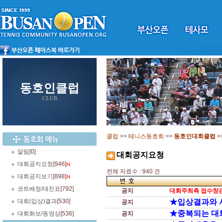
동호인클럽
CLUB
클럽
>>
테니스동호회
>>
동호인대회클럽
>
알림
[0]
대회공지요청
대회공지요청
[946]
전체 자료수 : 940 건
대회공지보기
[898]
코트배정/대진표
[792]
공지
대회주최측 접수창관
대회(입상)결과
[530]
★입상결과와 
공지
★중복되는 대
대회화보/동영상
[536]
공지