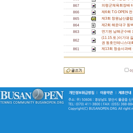
의령군체육회장배 테
867
제6회 T.G OPE
866
제3회 창원남산클럽
865
제2회 해운대구 동
864
연기된 남해군수배 
863
(11.15.토.)이기
862
권 동호인테니스대회
제13회 청송사과배 
861