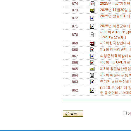
2025년 http*기
874
2025년 11월30
873
2025년 창원KTH배
872
2025년 하동군수배
871
제38회 ATRC 회장배
870
12/21(일요일)[1]
제2회한국장년테니스
869
제2회 한국장년테니
868
의령군체육회장배 테
867
제6회 T.G OPE
866
제3회 창원남산클럽
865
제2회 해운대구 동
864
연기된 남해군수배 
863
(11.15.토.)이기
862
권 동호인테니스대회