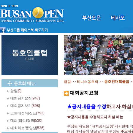
동호인클럽
CLUB
클럽
>>
테니스동호회
>>
동호인대회클럽
>
알림
[0]
대회공지요청
대회공지요청
[947]
대회공지보기
[898]
★공지내용을 수정
하고자 하실
코트배정/대진표
[792]
★공지내용을 수정하고자 하실 때는
대회(입상)결과
[530]
수정된 파일을 ' 대회공지요청' 게시판에 
대회화보/동영상
[536]
해당 게시물의 댓글달기에 수정된
주요내용