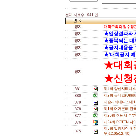
전체 자료수 : 941 건
공지
대회주최측 접수창관
★입상결과와 
공지
★중복되는 대
공지
★공지내용을 
공지
★'대회공지 예
공지
★대회
공지
★신청전
제2회 양산시테니스
881
제2회 유니크(Uniq
880
테슬라배테니스대회
879
제1회 머거본배 전
878
제26회 창원시 부
877
제24회 POTEN 지
876
제5회 밀양시장배 
875
부)12.05/12.7[0]