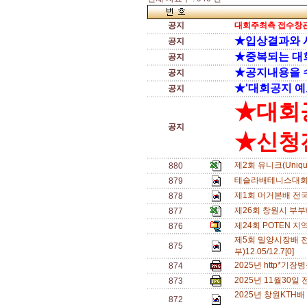
공지
대회주최측 접수창관
★입상결과와 
공지
★중복되는 대
공지
★공지내용을 
공지
★'대회공지 예
공지
★대회
공지
★신청전
제2회 유니크(Uniq
880
테슬라배테니스대회
879
제1회 머거본배 전
878
제26회 창원시 부
877
제24회 POTEN 지
876
제5회 밀양시장배 
875
부)12.05/12.7[0]
2025년 http*기
874
2025년 11월30
873
2025년 창원KTH배
872