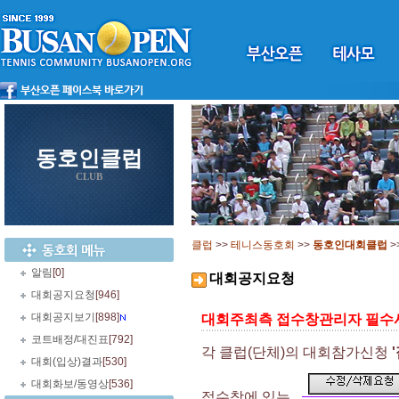
동호인클럽
CLUB
클럽
>>
테니스동호회
>>
동호인대회클럽
>
알림
[0]
대회공지요청
대회공지요청
[946]
대회공지보기
[898]
대회주최측 접수창관리자 필수
코트배정/대진표
[792]
각 클럽(단체)의 대회참가신청
대회(입상)결과
[530]
대회화보/동영상
[536]
접수창에 있는