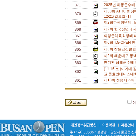
2025년 하동군수배
871
제38회 ATRC 회장배
870
12/21(일요일)[1]
제2회한국장년테니스
869
제2회 한국장년테니
868
의령군체육회장배 테
867
제6회 T.G OPE
866
제3회 창원남산클럽
865
제2회 해운대구 동
864
연기된 남해군수배 
863
(11.15.토.)이기
862
권 동호인테니스대회
제13회 청송사과배 
861