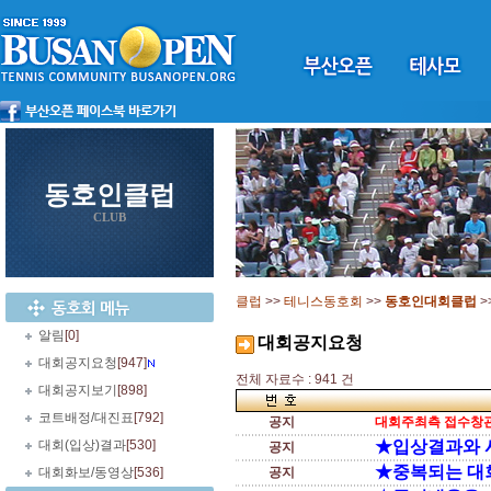
동호인클럽
CLUB
클럽
>>
테니스동호회
>>
동호인대회클럽
>
알림
[0]
대회공지요청
대회공지요청
[947]
전체 자료수 : 941 건
대회공지보기
[898]
코트배정/대진표
[792]
공지
대회주최측 접수창관
대회(입상)결과
[530]
★입상결과와 
공지
★중복되는 대
대회화보/동영상
[536]
공지