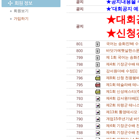
★공지내용을 
공지
★'대회공지 예
공지
회원보기
★대회
가입하기
공지
★신청전
국어는 송화진!배 수
801
바닷가에햇살한스푼배 
800
제 1회 국어는 송화진
799
제4회 기장군수배 
798
강서원더배 수정[1]
797
제8회 산청 천왕봉
796
제1회 테슬라배 테
795
제1회 신성에스티(
794
제4회 강서원더배[1
793
제2회 의령군 테니스
792
제13회 통영테사모
791
개업15주년기념 바
790
제4회 기장군수배 전국
789
제4회 기장군수배 전국
788