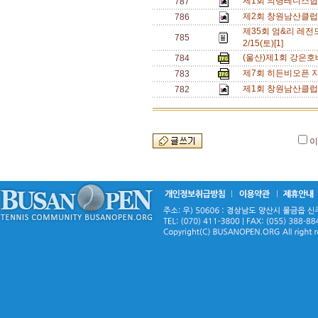
제1회 의령테니스협
787
제2회 창원남산클럽
786
제35회 엄&리 레전드
785
2/15(토)[1]
(울산)제1회 강은호
784
제7회 히든비오픈 지
783
제1회 창원남산클럽
782