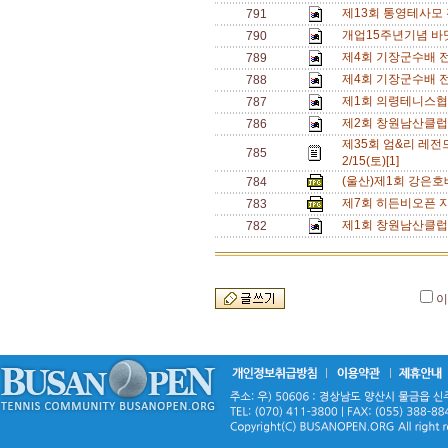
제13회 통영테사모
791
개업15주년기념 바
790
제4회 기장군수배 전국
789
제4회 기장군수배 전국
788
제1회 의령테니스협
787
제2회 창원남산클럽
786
제35회 엄&리 레전드
785
2/15(토)[1]
(울산)제1회 강은호
784
제7회 히든비오픈 지
783
제1회 창원남산클럽
782