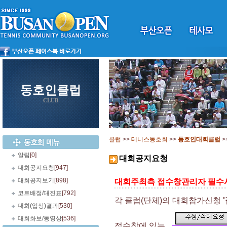
동호인클럽
CLUB
클럽
>>
테니스동호회
>>
동호인대회클럽
>
알림
[0]
대회공지요청
대회공지요청
[947]
대회공지보기
[898]
대회주최측 접수창관리자 필수
코트배정/대진표
[792]
각 클럽(단체)의 대회참가신청
대회(입상)결과
[530]
대회화보/동영상
[536]
접수창에 있는