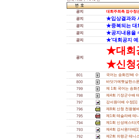
공지
대회주최측 접수창관
★입상결과와 
공지
★중복되는 대
공지
★공지내용을 
공지
★'대회공지 예
공지
★대회
공지
★신청전
국어는 송화진!배 수
801
바닷가에햇살한스푼배 
800
제 1회 국어는 송화진
799
제4회 기장군수배 
798
강서원더배 수정[1]
797
제8회 산청 천왕봉
796
제1회 테슬라배 테
795
제1회 신성에스티(
794
제4회 강서원더배[1
793
제2회 의령군 테니스
792