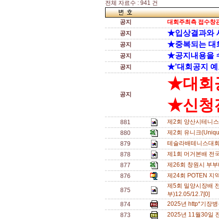
전체 자료수 : 941 건
공지
대회주최측 접수창관
★입상결과와 
공지
★중복되는 대
공지
★공지내용을 
공지
★'대회공지 예
공지
★대회
공지
★신청전
제2회 양산시테니스
881
제2회 유니크(Uniq
880
테슬라배테니스대회
879
제1회 머거본배 전
878
제26회 창원시 부
877
제24회 POTEN 지
876
제5회 밀양시장배 
875
부)12.05/12.7[0]
2025년 http*기
874
2025년 11월30
873