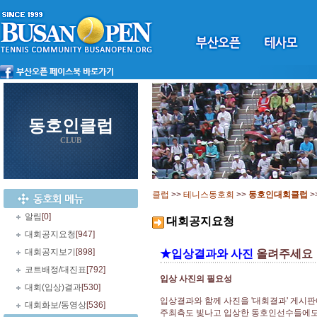
동호인클럽
CLUB
클럽
>>
테니스동호회
>>
동호인대회클럽
>
알림
[0]
대회공지요청
대회공지요청
[947]
대회공지보기
[898]
★입상결과와 사진
올려주세요
코트배정/대진표
[792]
입상 사진의 필요성
대회(입상)결과
[530]
입상결과와 함께 사진을 '대회결과' 게시
대회화보/동영상
[536]
주최측도 빛나고 입상한 동호인선수들에