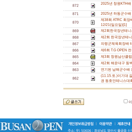
2025년 창원KTH배
872
2025년 하동군수배
871
제38회 ATRC 회장배
870
12/21(일요일)[1]
제2회한국장년테니스
869
제2회 한국장년테니
868
의령군체육회장배 테
867
제6회 T.G OPE
866
제3회 창원남산클럽
865
제2회 해운대구 동
864
연기된 남해군수배 
863
(11.15.토.)이기
862
권 동호인테니스대회