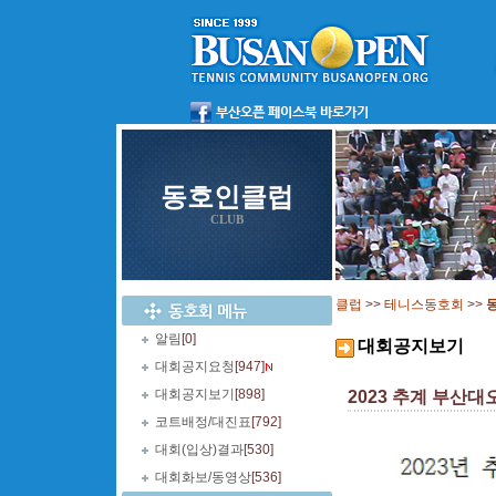
동호인클럽
CLUB
클럽
>>
테니스동호회
>>
알림
[0]
대회공지보기
대회공지요청
[947]
대회공지보기
[898]
2023 추계 부산대오
코트배정/대진표
[792]
대회(입상)결과
[530]
대회화보/동영상
[536]