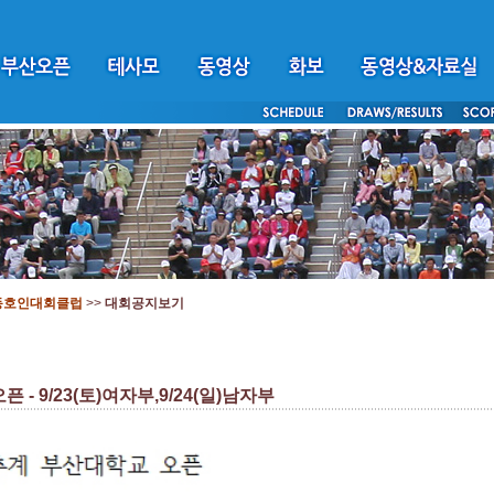
동호인대회클럽
>>
대회공지보기
픈 - 9/23(토)여자부,9/24(일)남자부