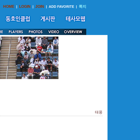
HOME
LOGIN
JOIN
쪽지
|
|
|
ADD FAVORITE
|
태풍