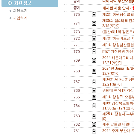
공지
다이나믹 부산오픈[0
공지
게시판 사용 안내 -
회원보기
제2회 창원남산클럽
775
가입하기
제35회 엄&리 레전드
774
2/15(토)[0]
(울산)제1회 강은호
773
제7회 히든비오픈 지
772
제1회 창원남산클럽배 
771
http* 기장병원 자선
770
2024 해운대구테
769
12/21(토)[0]
2024년 Joma TE
768
12/7(토)[0]
제34회 ATRC 회장
767
12/21(토)[0]
위단테 복식 [지역신
766
제1회 창원FL 오픈
765
제9회경상북도협회
764
11/30(토),12/1(일)[
제25회 창원시 부부
763
[0]
제주 남블던 테린이 챔피
762
2024 추계 부산대 오픈
761