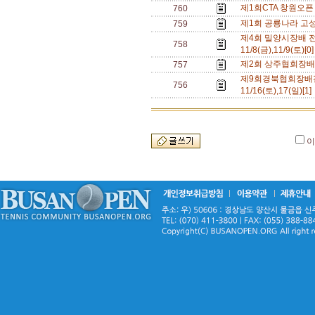
제1회CTA 창원오픈 테
760
제1회 공룡나라 고
759
제4회 밀양시장배 
758
11/8(금),11/9(토)[0
제2회 상주협회장배 전국
757
제9회경북협회장배
756
11/16(토),17(일)[1