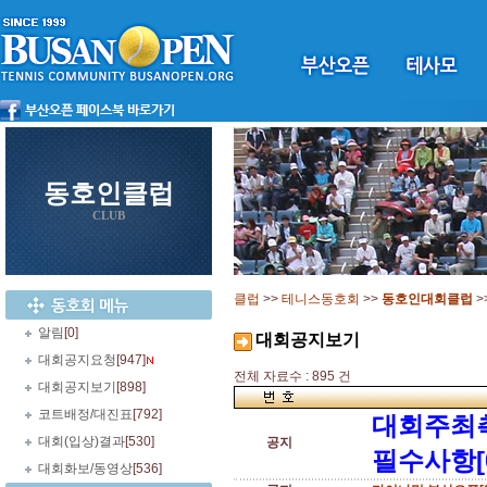
동호인클럽
CLUB
클럽
>>
테니스동호회
>>
동호인대회클럽
>
알림
[0]
대회공지보기
대회공지요청
[947]
전체 자료수 : 895 건
대회공지보기
[898]
코트배정/대진표
[792]
대회주최
대회(입상)결과
[530]
공지
필수사항[
대회화보/동영상
[536]