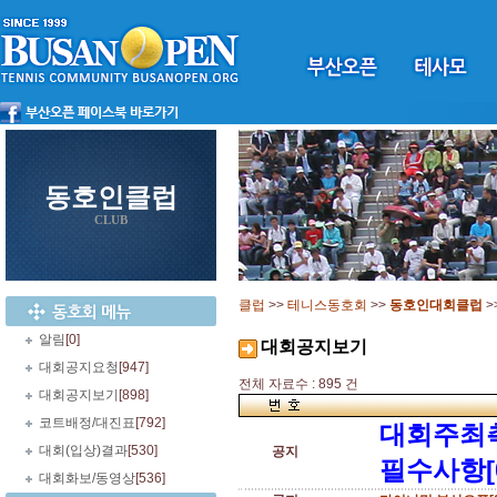
동호인클럽
CLUB
클럽
>>
테니스동호회
>>
동호인대회클럽
>
알림
[0]
대회공지보기
대회공지요청
[947]
전체 자료수 : 895 건
대회공지보기
[898]
코트배정/대진표
[792]
대회주최
대회(입상)결과
[530]
공지
필수사항[
대회화보/동영상
[536]