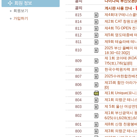
공지
다이나믹 부산오픈[0
공지
게시판 사용 안내 -
회원보기
제4회대구테니스클럽배
815
가입하기
제2회 CAT 창원오픈
814
제4회 TG OPEN 전
813
제5회 영도태종배 테니
812
제9회 테슬라배 테니
811
2025 부산 올빼미 테
810
18:30~02:30[2]
제 1회 코아테 (KOA
809
7/5(토),7/6(일)[0]
한국수력원자력 코아
808
2025수려한합천배전국
807
제15회 함안 아라가야
806
[0]
제1회 Unique(유니크
805
제1회 의령군 테니스 
804
제 5회 울산 여성연맹 
803
제1회 부산광역시 동
802
6/25(수),6/28(토),6
제8회 산청 천왕봉배 
801
제3회 의령군 테니스 
800