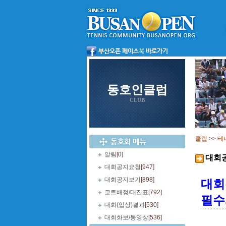
동호인클럽
CLUB
클럽
>>
테
알림
[0]
대회
대회공지요청
[947]
대회공지보기
[898]
대회
코트배정/대진표
[792]
필수
대회(입상)결과
[530]
대회화보/동영상
[536]