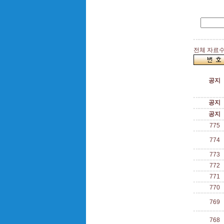
전체 자료수 
공지
공지
공지
775
774
773
772
771
770
769
768