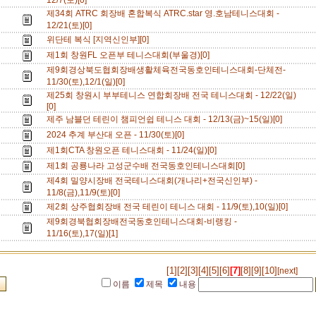
12/7(토)[0]
제34회 ATRC 회장배 혼합복식 ATRC.star 영.호남테니스대회 -
12/21(토)[0]
위단테 복식 [지역신인부][0]
제1회 창원FL 오픈부 테니스대회(부울경)[0]
제9회경상북도협회장배생활체육전국동호인테니스대회-단체전-
11/30(토),12/1(일)[0]
제25회 창원시 부부테니스 연합회장배 전국 테니스대회 - 12/22(일)
[0]
제주 남블던 테린이 챔피언쉽 테니스 대회 - 12/13(금)~15(일)[0]
2024 추계 부산대 오픈 - 11/30(토)[0]
제1회CTA 창원오픈 테니스대회 - 11/24(일)[0]
제1회 공룡나라 고성군수배 전국동호인테니스대회[0]
제4회 밀양시장배 전국테니스대회(개나리+전국신인부) -
11/8(금),11/9(토)[0]
제2회 상주협회장배 전국 테린이 테니스 대회 - 11/9(토),10(일)[0]
제9회경북협회장배전국동호인테니스대회-비랭킹 -
11/16(토),17(일)[1]
[1]
[2]
[3]
[4]
[5]
[6]
[7]
[8]
[9]
[10]
[next]
이름
제목
내용