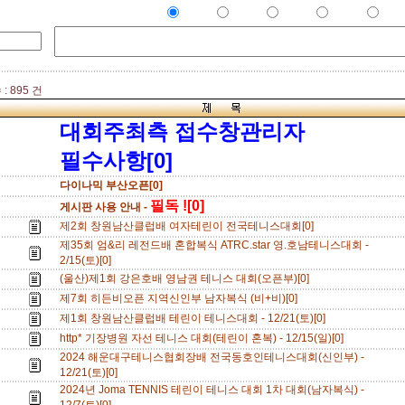
: 895 건
대회주최측 접수창관리자
필수사항[0]
다이나믹 부산오픈[0]
필독 ![0]
게시판 사용 안내 -
제2회 창원남산클럽배 여자테린이 전국테니스대회[0]
제35회 엄&리 레전드배 혼합복식 ATRC.star 영.호남테니스대회 -
2/15(토)[0]
(울산)제1회 강은호배 영남권 테니스 대회(오픈부)[0]
제7회 히든비오픈 지역신인부 남자복식 (비+비)[0]
제1회 창원남산클럽배 테린이 테니스대회 - 12/21(토)[0]
http* 기장병원 자선 테니스 대회(테린이 혼복) - 12/15(일)[0]
2024 해운대구테니스협회장배 전국동호인테니스대회(신인부) -
12/21(토)[0]
2024년 Joma TENNIS 테린이 테니스 대회 1차 대회(남자복식) -