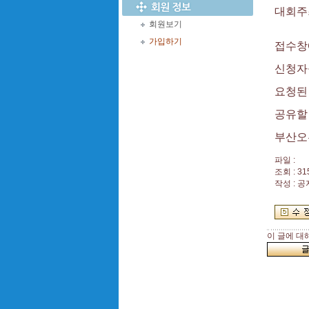
대회주
회원보기
가입하기
접수창
신청자
요청된
공유할
부산오
파일 :
조회 : 31
작성 : 
이 글에 대