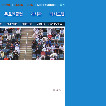
HOME
LOGIN
JOIN
쪽지
|
|
|
ADD FAVORITE
|
운영자