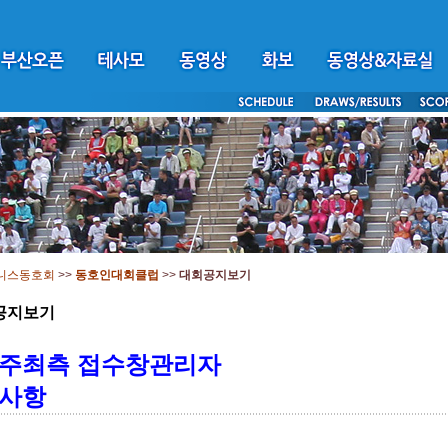
니스동호회
>>
동호인대회클럽
>>
대회공지보기
공지보기
주최측 접수창관리자
사항