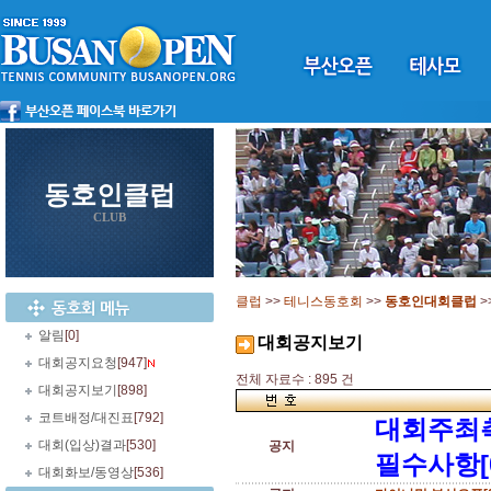
동호인클럽
CLUB
클럽
>>
테니스동호회
>>
동호인대회클럽
>
알림
[0]
대회공지보기
대회공지요청
[947]
전체 자료수 : 895 건
대회공지보기
[898]
코트배정/대진표
[792]
대회주최
대회(입상)결과
[530]
공지
필수사항[
대회화보/동영상
[536]