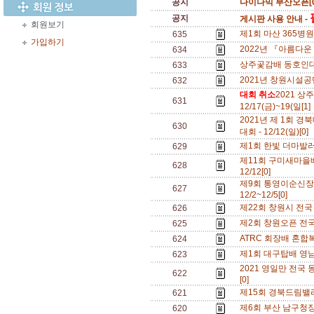
공지
다이나믹 부산오픈[0
공지
게시판 사용 안내 -
회원보기
제1회 마산 365병
635
가입하기
2022년 『아름다운 
634
상주곷감배 동호인대
633
2021년 창원시설공단
632
대회 취소
2021 
631
12/17(금)~19(일[1
2021년 제 1회
630
대회 - 12/12(일)[0]
제1회 한빛 더마발러나
629
제11회 구미새마을배
628
12/12[0]
제9회 통영이순신장
627
12/2~12/5[0]
제22회 창원시 전국 부
626
제2회 창원오픈 전국
625
ATRC 회장배 혼합복식
624
제1회 대구탑배 영남권 
623
2021 영일만 전국 동
622
[0]
제15회 경북드림밸리
621
제6회 부산 남구청장배
620