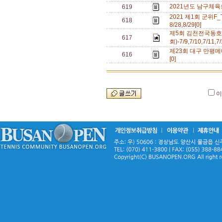
2021년도 남구체육회
619
2021 제1회 군위
618
8/28,8/29[0]
제5회 김천전국동
617
회)-7/9,7/10,7/11,
제23회 대구 만평메
616
[0]