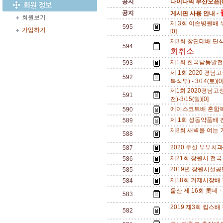
공지
다이나믹 부산오픈[0
공지
게시판 사용 안내 -
회원보기
제 3회 이손병원배 부
595
가입하기
[0]
제3회 창단테배 단식삼
594
회취소
제1회 한국남동발전사
593
제 1회 2020 
592
복식부) - 3/14(토)[
제1회 2020경남
591
전)-3/15(일)[0]
에이스코트배 혼합복식
590
제 1회 성동약품배 전
589
제8회 새벽을 여는 기장
588
2020 두실 부부치과 
587
제21회 창원시 전국 부
586
2019년 창원시설공단
585
제18회 거제시장배 전
584
울산 제 16회 롯데ㆍ반
583
2019 제3회 킴스배 전
582