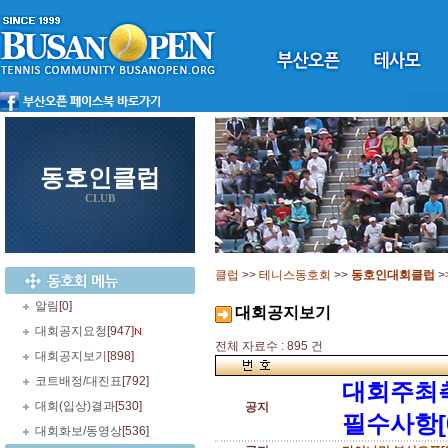
동호인클럽
CLUB
클럽
>>
테니스동호회
>>
동호인대회클럽
>
알림
[0]
대회공지보기
대회공지요청
[947]
전체 자료수 : 895 건
대회공지보기
[898]
코트배정/대진표
[792]
대회주최
대회(입상)결과
[530]
공지
필수사항[
대회화보/동영상
[536]