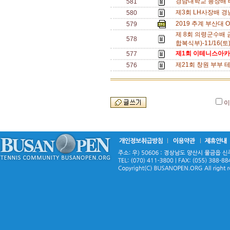
경남대학교 총장배 테니
581
제3회 LH사장배 경남테
580
2019 추계 부산대 OPE
579
제 8회 의령군수배
578
합복식부)-11/16(토)
제1회 이테니스아카데
577
제21회 창원 부부 테
576