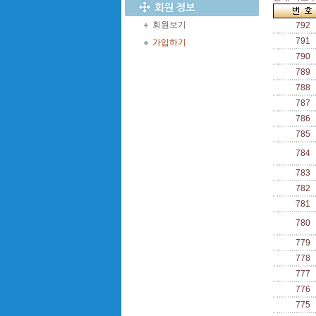
회원보기
792
791
가입하기
790
789
788
787
786
785
784
783
782
781
780
779
778
777
776
775