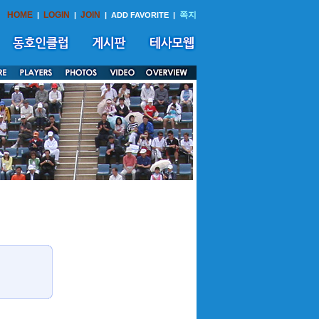
HOME
LOGIN
JOIN
쪽지
|
|
|
ADD FAVORITE
|