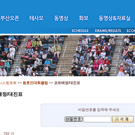
니스동호회
>>
동호인대회클럽
>>
코트배정/대진표
배정/대진표
비밀번호를 입력해 주세요.
: 792 건