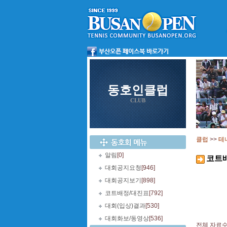
동호인클럽
CLUB
클럽
>>
테
알림
[0]
코트
대회공지요청
[946]
대회공지보기
[898]
코트배정/대진표
[792]
대회(입상)결과
[530]
대회화보/동영상
[536]
전체 자료수 