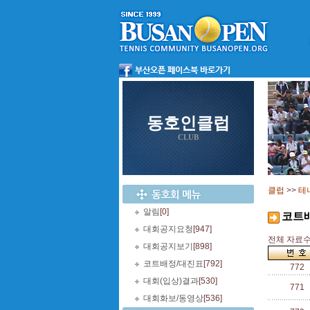
동호인클럽
CLUB
클럽
>>
테
알림
[0]
코트
대회공지요청
[947]
전체 자료수 
대회공지보기
[898]
코트배정/대진표
[792]
772
대회(입상)결과
[530]
771
대회화보/동영상
[536]