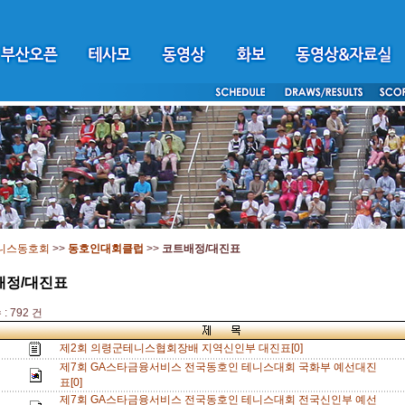
니스동호회
>>
동호인대회클럽
>>
코트배정/대진표
배정/대진표
: 792 건
제2회 의령군테니스협회장배 지역신인부 대진표[0]
제7회 GA스타금융서비스 전국동호인 테니스대회 국화부 예선대진
표[0]
제7회 GA스타금융서비스 전국동호인 테니스대회 전국신인부 예선