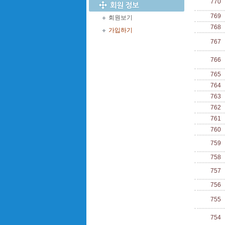
770
769
회원보기
768
가입하기
767
766
765
764
763
762
761
760
759
758
757
756
755
754