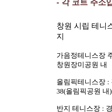
- 각 코트 주소
창원 시립 테니
지
가음정테니스장 
창원장미공원 내
올림픽테니스장
:
38(
올림픽공원 내
)
반지 테니스장
:
경