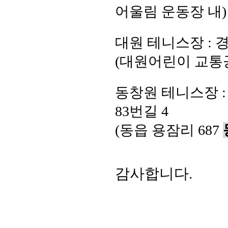
어울림 운동장 내
)
대원 테니스장
:
경
(
대원어린이 교통
동창원 테니스장
83
번길
4
(
동읍 용잠리
687
감사합니다.