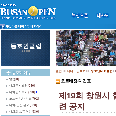
동호인클럽
CLUB
클럽
>>
테니스동호회
>>
동호인대회클럽
>
알림
[0]
코트배정/대진표
대회공지요청
[946]
대회공지보기
[898]
제19회 창원시 
코트배정/대진표
[792]
련 공지
대회(입상)결과
[530]
대회화보/동영상
[536]