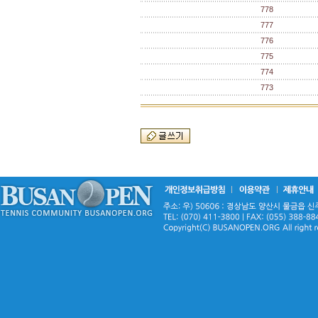
778
777
776
775
774
773