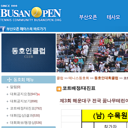
동호인클럽
CLUB
클럽
테니스동호회
동호인대회클럽
>>
>>
>>
코
알림
[0]
코트배정/대진표
대회공지요청
[947]
제3회 해운대구 전국 꿈나무테린
대회공지보기
[898]
코트배정/대진표
[792]
대회(입상)결과
[530]
대회화보/동영상
[536]