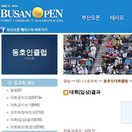
동호인클럽
CLUB
클럽
>>
테니스동호회
>>
동호인대회클럽
>
알림
[0]
대회(입상)결과
대회공지요청
[947]
대회공지보기
[898]
코트배정/대진표
[792]
대회(입상)결과
[530]
대회화보/동영상
[536]
전체 자료수 : 529 건