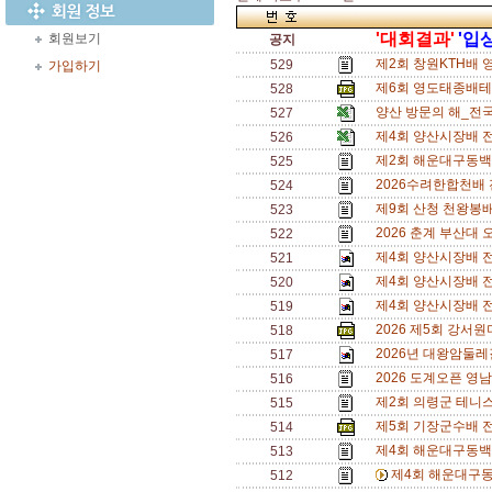
'대회결과'
'입
회원보기
공지
제2회 창원KTH배 
529
가입하기
제6회 영도태종배테니
528
양산 방문의 해_전국
527
제4회 양산시장배 
526
제2회 해운대구동백
525
2026수려한합천배
524
제9회 산청 천왕봉
523
2026 춘계 부산대 
522
제4회 양산시장배 전
521
제4회 양산시장배 전
520
제4회 양산시장배 전
519
2026 제5회 강서
518
2026년 대왕암둘레
517
2026 도계오픈 영
516
제2회 의령군 테니
515
제5회 기장군수배 
514
제4회 해운대구동백
513
제4회 해운대구동
512