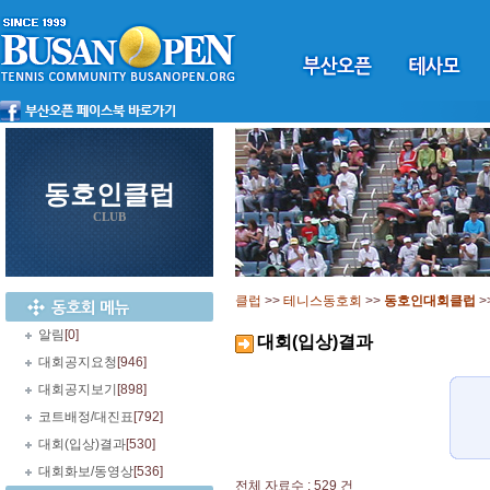
동호인클럽
CLUB
클럽
>>
테니스동호회
>>
동호인대회클럽
>
알림
[0]
대회(입상)결과
대회공지요청
[946]
대회공지보기
[898]
코트배정/대진표
[792]
대회(입상)결과
[530]
대회화보/동영상
[536]
전체 자료수 : 529 건