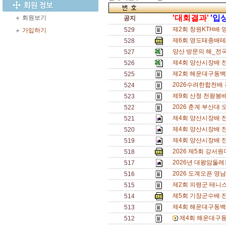
'대회결과'
'입
회원보기
공지
제2회 창원KTH배 
529
가입하기
제6회 영도태종배테니
528
양산 방문의 해_전국
527
제4회 양산시장배 
526
제2회 해운대구동백
525
2026수려한합천배
524
제9회 산청 천왕봉
523
2026 춘계 부산대 
522
제4회 양산시장배 전
521
제4회 양산시장배 전
520
제4회 양산시장배 전
519
2026 제5회 강서
518
2026년 대왕암둘레
517
2026 도계오픈 영
516
제2회 의령군 테니
515
제5회 기장군수배 
514
제4회 해운대구동백
513
제4회 해운대구동
512