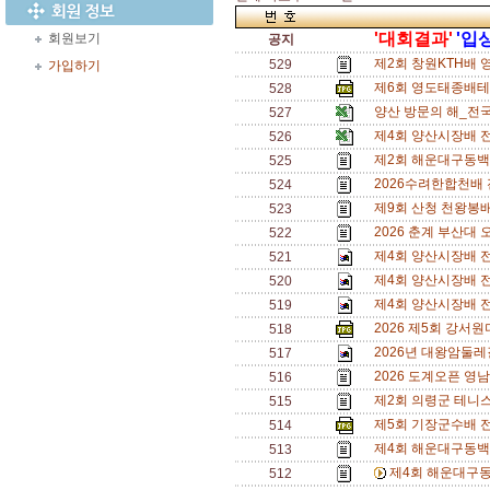
'대회결과'
'입
회원보기
공지
제2회 창원KTH배 
529
가입하기
제6회 영도태종배테니
528
양산 방문의 해_전국
527
제4회 양산시장배 
526
제2회 해운대구동백
525
2026수려한합천배
524
제9회 산청 천왕봉
523
2026 춘계 부산대 
522
제4회 양산시장배 전
521
제4회 양산시장배 전
520
제4회 양산시장배 전
519
2026 제5회 강서
518
2026년 대왕암둘레
517
2026 도계오픈 영
516
제2회 의령군 테니
515
제5회 기장군수배 
514
제4회 해운대구동백
513
제4회 해운대구동
512