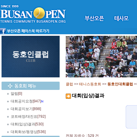
동호인클럽
CLUB
클럽
>>
테니스동호회
>>
동호인대회클럽
>
알림
[0]
대회(입상)결과
대회공지요청
[947]
대회공지보기
[898]
코트배정/대진표
[792]
대회(입상)결과
[530]
대회화보/동영상
[536]
전체 자료수 : 529 건