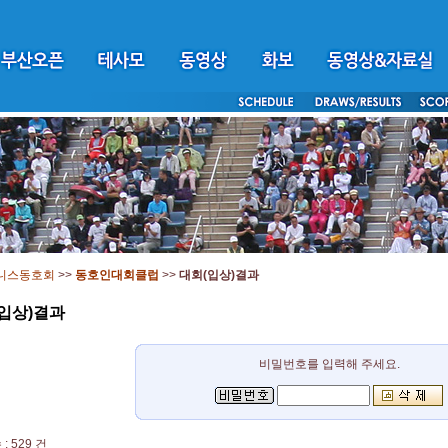
니스동호회
>>
동호인대회클럽
>>
대회(입상)결과
입상)결과
비밀번호를 입력해 주세요.
: 529 건