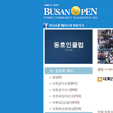
동호인클럽
CLUB
클럽
>>
테
알림
[0]
대회(
대회공지요청
[947]
대회공지보기
[898]
코트배정/대진표
[792]
대회(입상)결과
[530]
대회화보/동영상
[536]
전체 자료수 