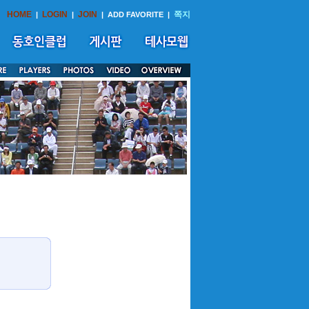
HOME
LOGIN
JOIN
쪽지
|
|
|
ADD FAVORITE
|