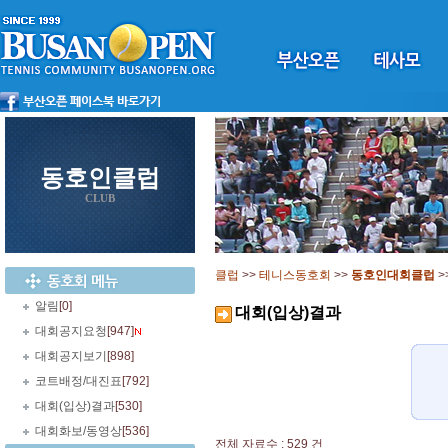
동호인클럽
CLUB
클럽
>>
테니스동호회
>>
동호인대회클럽
>
알림
[0]
대회(입상)결과
대회공지요청
[947]
대회공지보기
[898]
코트배정/대진표
[792]
대회(입상)결과
[530]
대회화보/동영상
[536]
전체 자료수 : 529 건