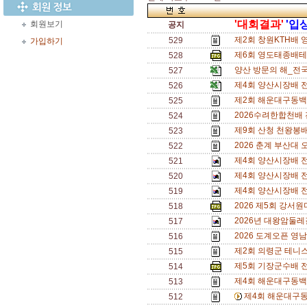
'대회결과'
'입
회원보기
공지
제2회 창원KTH배 
529
가입하기
제6회 영도태종배테니
528
양산 방문의 해_전국
527
제4회 양산시장배 
526
제2회 해운대구동백
525
2026수려한합천배
524
제9회 산청 천왕봉
523
2026 춘계 부산대 
522
제4회 양산시장배 전
521
제4회 양산시장배 전
520
제4회 양산시장배 전
519
2026 제5회 강서
518
2026년 대왕암둘레
517
2026 도계오픈 영
516
제2회 의령군 테니
515
제5회 기장군수배 
514
제4회 해운대구동백
513
제4회 해운대구동
512