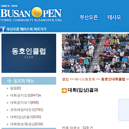
동호인클럽
CLUB
클럽
>>
테니스동호회
>>
동호인대회클럽
>
알림
[0]
대회(입상)결과
대회공지요청
[947]
대회공지보기
[898]
코트배정/대진표
[792]
대회(입상)결과
[530]
대회화보/동영상
[536]
전체 자료수 : 529 건