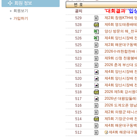
'대회결과'
'입
회원보기
공지
제2회 창원KTH배 
529
가입하기
제6회 영도태종배테니
528
양산 방문의 해_전국
527
제4회 양산시장배 
526
제2회 해운대구동백
525
2026수려한합천배
524
제9회 산청 천왕봉
523
2026 춘계 부산대 
522
제4회 양산시장배 전
521
제4회 양산시장배 전
520
제4회 양산시장배 전
519
2026 제5회 강서
518
2026년 대왕암둘레
517
2026 도계오픈 영
516
제2회 의령군 테니
515
제5회 기장군수배 
514
제4회 해운대구동백
513
제4회 해운대구동
512