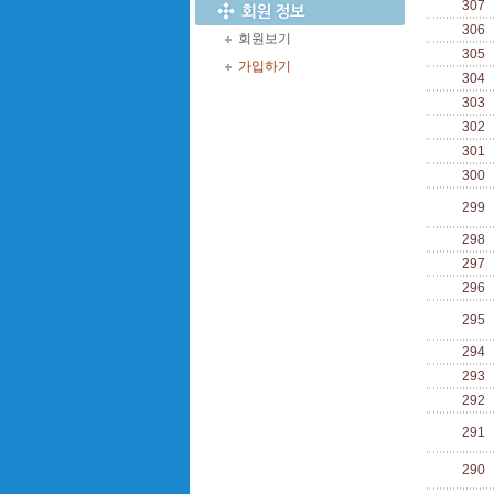
307
306
회원보기
305
가입하기
304
303
302
301
300
299
298
297
296
295
294
293
292
291
290