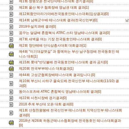
제1회 창원오픈 전국단식테니스대회 경기결과[0]
제2회 울산 북구 협회장배 영남권 대회 결과[1]
제12회함안아라가야배전국동호인테니스대회(입상결과)[0]
제14회 남해군수배 테니스대회 결과(전국신인부)[0]
남
2019두실치과배 결과[0]
꿈꾸는 달걀배 혼합복식 ATRC.스타 영남테니스대회 결과[0]
제7회 새벽을 여는 기장 전국동호인테니스대회 결과[0]
제2회 창단테배 단식삼총사대회 대회결과[1]
제4회 "이기대갈맷길" 과 함께하는 부산 남구청장배 전국동호인 테
니스 대회[1]
제15회 롯데*반딧불배 전국동호인테니스대회 결과 공지[0]
제20회 전국부부테니스 대회결과[1]
제44회 고성군협회장배테니스대회 결과입니다.[0]
제10회 부산시 사하구 을숙도배 전국신인부 테니스대회(11/10) 결
과[0]
동아스포츠배 ATRC 혼합복식 영남테니스대회 결과[0]
제22회 사천시장배 경기결과[0]
2018 추계 부산대 오픈 대회 결과[0]
제1회 산청천왕봉배 전국신인부 테니스대회 지역신인부 테니스대회
결과[0]
2018년 제26회 하동군테니스협회장배 전국동호인 테니스대회결과
[0]