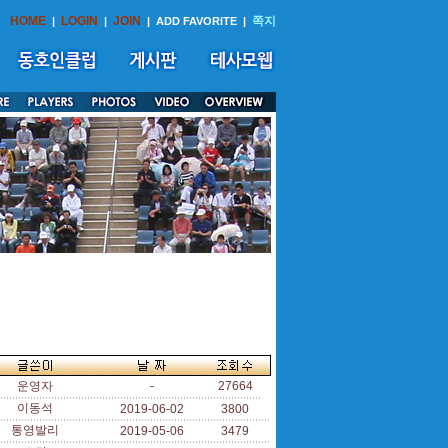
HOME
LOGIN
JOIN
쪽지
|
|
|
ADD FAVORITE
|
운영자
-
27664
이동석
2019-06-02
3800
통영발리
2019-05-06
3479