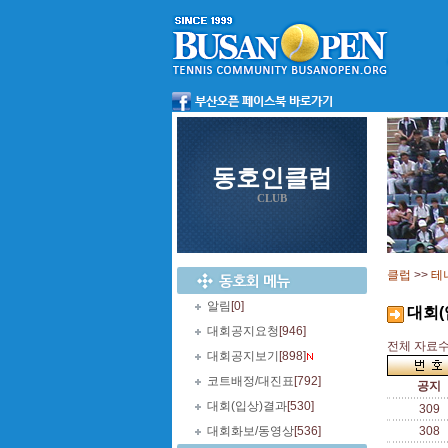
동호인클럽
CLUB
클럽
>>
테
알림
[0]
대회(
대회공지요청
[946]
전체 자료수 
대회공지보기
[898]
코트배정/대진표
[792]
공지
대회(입상)결과
[530]
309
대회화보/동영상
[536]
308