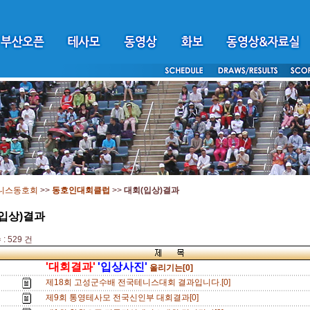
니스동호회
>>
동호인대회클럽
>>
대회(입상)결과
입상)결과
: 529 건
'대회결과'
'입상사진'
올리기는[0]
제18회 고성군수배 전국테니스대회 결과입니다.[0]
제9회 통영테사모 전국신인부 대회결과[0]