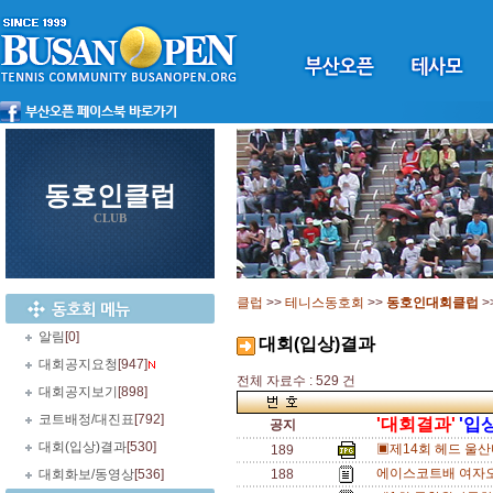
동호인클럽
CLUB
클럽
>>
테니스동호회
>>
동호인대회클럽
>
알림
[0]
대회(입상)결과
대회공지요청
[947]
전체 자료수 : 529 건
대회공지보기
[898]
코트배정/대진표
[792]
'대회결과'
'입
공지
대회(입상)결과
[530]
▣제14회 헤드 울
189
에이스코트배 여자오
대회화보/동영상
[536]
188