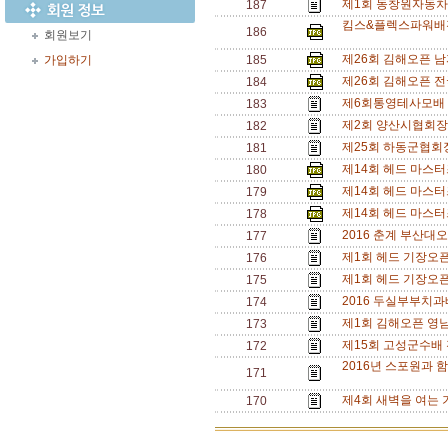
제1회 동창원자동차
187
킴스&플렉스파워배전
186
회원보기
제26회 김해오픈 남
가입하기
185
제26회 김해오픈 전
184
제6회통영테사모배 
183
제2회 양산시협회장
182
제25회 하동군협회
181
제14회 헤드 마스
180
제14회 헤드 마스
179
제14회 헤드 마스
178
2016 춘계 부산대
177
제1회 헤드 기장오
176
제1회 헤드 기장오
175
2016 두실부부치과
174
제1회 김해오픈 영
173
제15회 고성군수배
172
2016년 스포원과 함
171
제4회 새벽을 여는
170