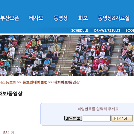
니스동호회
>>
동호인대회클럽
>>
대회화보/동영상
화보/동영상
비밀번호를 입력해 주세요.
: 534 건