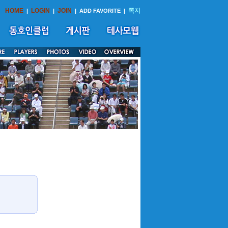
HOME
LOGIN
JOIN
쪽지
|
|
|
ADD FAVORITE
|