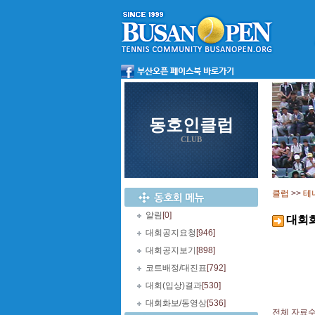
동호인클럽
CLUB
클럽
>>
테
알림
[0]
대회
대회공지요청
[946]
대회공지보기
[898]
코트배정/대진표
[792]
대회(입상)결과
[530]
대회화보/동영상
[536]
전체 자료수 